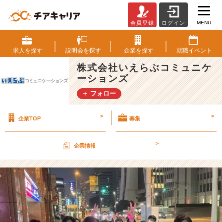
MENU
会員登録
ログイン
不
安
定
求人を
探す
説明会を
探す
企業を
探す
就職
イベント
な
株式会社いえらぶコミュニケ
今
ーションズ
だ
か
＋ フォロー
ら
こ
>
>
企業TOP
募集
そ、
す
る
>
企業情報
べ
き
こ
と
は、
1
つ。