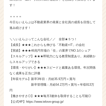
く
す！
就
活
＝＝＝＝
サ
今日もいえらぶは不動産業界の発展と全社員の成長を目指して
イ
ト
進み続けます！
チ
ア
＼＼いえらぶってこんな会社／／ 全部★５つ！
キ
【成長】★★★これからも伸びる「不動産×IT」の会社
ャ
【実績】★★★46兆円市場の「住」の業界でNO.1のシェア
リ
【スキルアップ】★★★即戦力になる教育制度あり。未経験か
ア
らスキルアップできる
（C
h
【環境・やりがい】★★★スピードと裁量ある環境。年次関係
e
なく成果を正当に評価
e
【年収モデル】新卒3年目：月給35.9万円＋賞与
r
新卒管理職：月給54.2万円＋賞与＝年収813万
C
円
a
【働きやすさ◎】★★★毎月3連休を取得することも可能◎
r
【公式HP】https://www.ielove-group.jp/
e