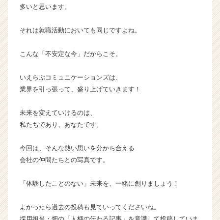
多いと思います。
ラ
イ
ン】
それは就職活動においても同じですよね。
|
ベ
こんな「不安定な今」だからこそ。
ン
チ
いえらぶコミュニケーションズは、
ャ
業界を引っ張って、盛り上げていきます！
ー・
成
長
未来を変えていけるのは、
企
私たちであり、あなたです。
業
か
今回は、そんな熱い思いを分かち合える
ら
会社の仲間たちとの写真です。
ス
カ
「体験したことのない」未来を、一緒に創りましょう！
ウ
ト
が
よかったら過去の投稿も見ていってくださいね。
届
採用担当・畑の「人柄の伝わる記事」を意識して投稿していま