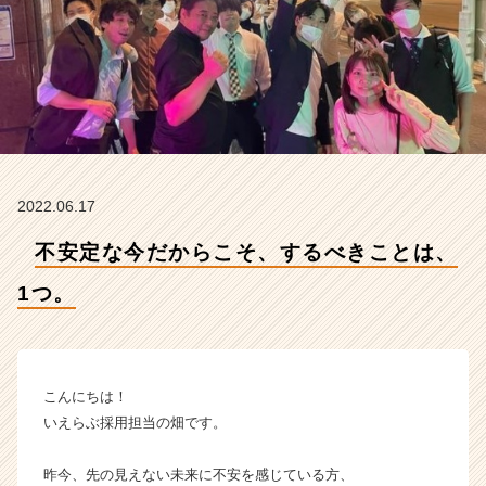
【株
式
会
社
い
え
ら
ぶ
コ
2022.06.17
ミ
ュ
不安定な今だからこそ、するべきことは、
ニ
ケ
1つ。
ー
シ
ョ
ン
ズ
こんにちは！
の
いえらぶ採用担当の畑です。
タ
イ
昨今、先の見えない未来に不安を感じている方、
ム