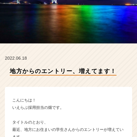
い
え
ら
ぶ
コ
ミ
ュ
ニ
ケ
2022.06.18
ー
シ
地方からのエントリー、増えてます！
ョ
ン
ズ
の
タ
こんにちは！
イ
いえらぶ採用担当の畑です。
ム
ラ
タイトルのとおり、
イ
最近、地方にお住まいの学生さんからのエントリーが増えてい
ン】
|
ます。