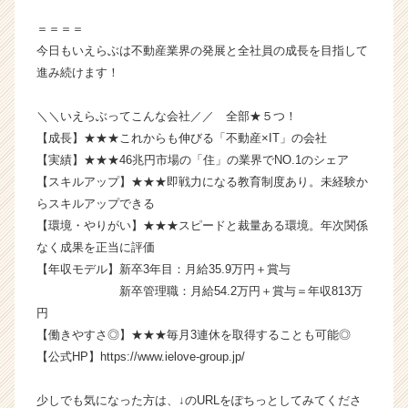
イ
＝＝＝＝
ト
チ
今日もいえらぶは不動産業界の発展と全社員の成長を目指して
ア
進み続けます！
キ
ャ
＼＼いえらぶってこんな会社／／ 全部★５つ！
リ
【成長】★★★これからも伸びる「不動産×IT」の会社
ア
【実績】★★★46兆円市場の「住」の業界でNO.1のシェア
（C
【スキルアップ】★★★即戦力になる教育制度あり。未経験か
h
e
らスキルアップできる
e
【環境・やりがい】★★★スピードと裁量ある環境。年次関係
r
なく成果を正当に評価
C
【年収モデル】新卒3年目：月給35.9万円＋賞与
a
新卒管理職：月給54.2万円＋賞与＝年収813万
r
円
e
【働きやすさ◎】★★★毎月3連休を取得することも可能◎
e
r）
【公式HP】https://www.ielove-group.jp/
少しでも気になった方は、↓のURLをぽちっとしてみてくださ