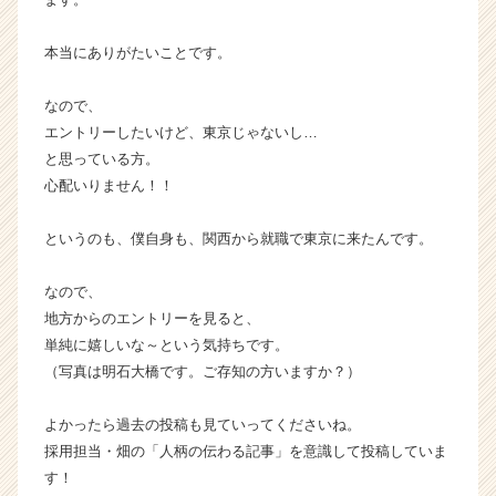
ベ
ン
本当にありがたいことです。
チ
ャ
なので、
ー・
エントリーしたいけど、東京じゃないし…
成
と思っている方。
長
企
心配いりません！！
業
か
というのも、僕自身も、関西から就職で東京に来たんです。
ら
ス
なので、
カ
地方からのエントリーを見ると、
ウ
単純に嬉しいな～という気持ちです。
ト
が
（写真は明石大橋です。ご存知の方いますか？）
届
く
よかったら過去の投稿も見ていってくださいね。
就
採用担当・畑の「人柄の伝わる記事」を意識して投稿していま
活
す！
サ