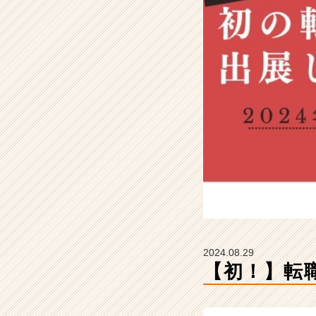
e
&
I
の
タ
イ
ム
ラ
イ
ン】
|
ベ
ン
チ
ャ
ー・
成
2024.08.29
長
【初！】転
企
業
か