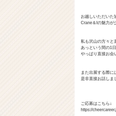
e
r
C
お越しいただいた
a
Crane＆Iの魅
r
e
e
私も沢山の方々と
r）
あっという間の1
やっぱり直接お会
また出展する際に
是非直接お話しま
ご応募はこちら↓
https://cheercaree