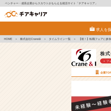
ベンチャー・成長企業からスカウトがもらえる就活サイト「チアキャリア」
【初！】
転
求人を
職
フ
HOME
＞
株式会社Crane&I
＞
タイムライン一覧
＞
【初！】転職フェアに参
ェ
ア
に
株式
参
＋ フ
加
♬
【株
企業TO
式
会
社
C
r
a
n