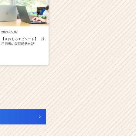
2024.05.07
【＃おもろエピソード】 採
用担当の就活時代の話