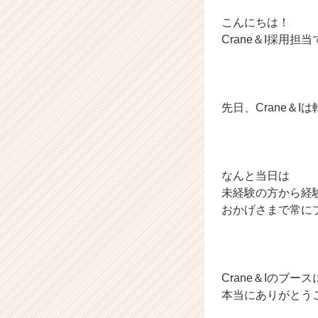
ら
ス
こんにちは！
カ
Crane＆I採用担当
ウ
ト
が
届
先日、Crane＆
く
就
活
サ
イ
なんと当日は
ト
未経験の方から経
チ
おかげさまで常に
ア
キ
ャ
リ
ア
Crane＆Iのブ
（C
本当にありがとう
h
e