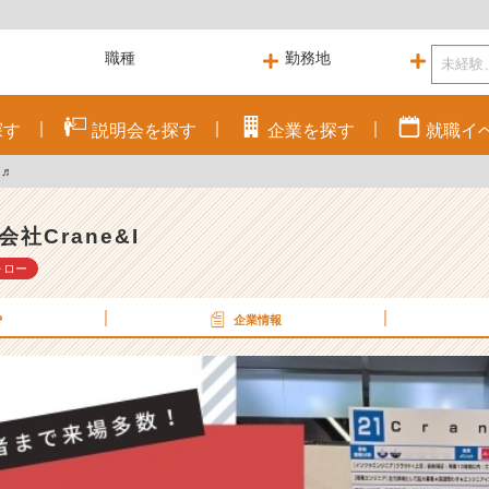
探す
説明会を
探す
企業を
探す
就職
イ
加♬
会社Crane&I
ォロー
P
企業情報