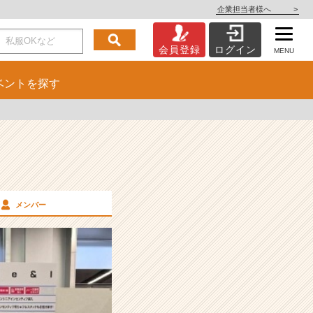
企業担当者様へ
>
会員登録
ログイン
MENU
ベント
を探す
メンバー