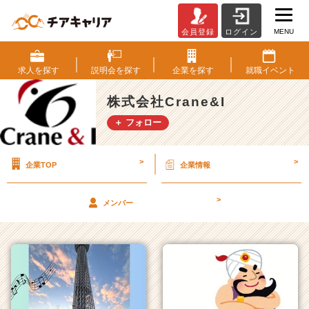
MENU
会員登録
ログイン
株
式
会
求人を
探す
説明会を
探す
企業を
探す
就職
イベント
社
C
株式会社Crane&I
r
＋ フォロー
a
n
e
>
>
企業TOP
企業情報
&
I
の
>
メンバー
タ
イ
ム
ラ
イ
ン
一