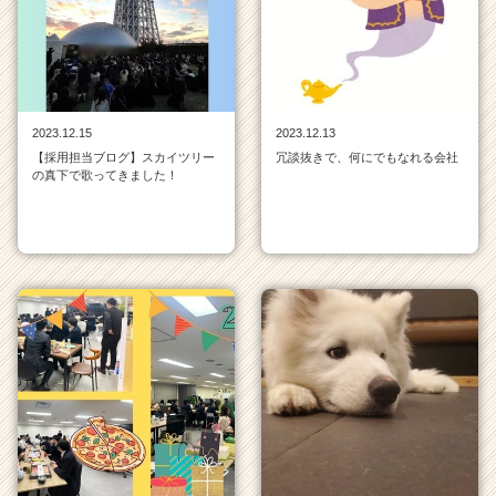
覧
|
ベ
ン
チ
ャ
2023.12.15
2023.12.13
ー・
【採用担当ブログ】スカイツリー
冗談抜きで、何にでもなれる会社
成
の真下で歌ってきました！
長
企
業
か
ら
ス
カ
ウ
ト
が
届
く
就
活