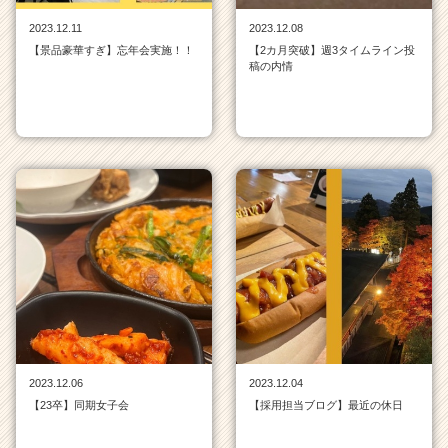
サ
2023.12.11
2023.12.08
イ
【景品豪華すぎ】忘年会実施！！
【2カ月突破】週3タイムライン投
ト
稿の内情
チ
ア
キ
ャ
リ
ア
（C
h
e
e
r
C
a
r
e
2023.12.06
2023.12.04
e
【23卒】同期女子会
【採用担当ブログ】最近の休日
r）