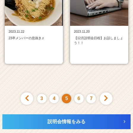
2023.11.22
2023.11.20
23卒メンバーの息抜き♬
【12月説明会日程】お話しましょ
う！！
3
4
5
6
7
説明会情報をみる