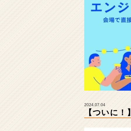
す！
【株
式
会
社
C
r
a
n
e
&
I
の
タ
イ
ム
ラ
2024.07.04
イ
【ついに！
ン】
|
ベ