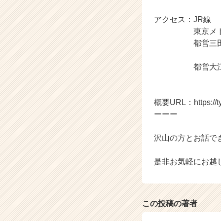
チ
アクセス：JR線 
ア
キ
東京メトロ丸ノ
ャ
都営三田線「
リ
「春日駅
ア
都営大江戸線
（C
h
e
概要URL：https://type
e
r
ーーー
C
a
沢山の方とお話で
r
e
是非お気軽にお越
e
r）
この投稿の著者