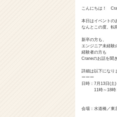
ン
チ
こんにちは！ Cr
ャ
ー・
本日はイベントの
成
なんとこの度、転
長
企
新卒の方も、
業
か
エンジニア未経験
ら
経験者の方も
ス
Craneのお話を
カ
ウ
詳細は以下になり
ト
ーーー
が
日時：7月13日(土
届
く
11時～18時 (
就
活
サ
会場：水道橋／東京
イ
ト