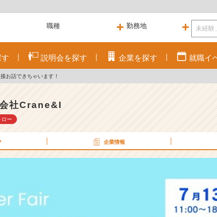
探す
説明会を
探す
企業を
探す
就職
イ
直接お話できちゃいます！
会社Crane&I
ォロー
P
企業情報