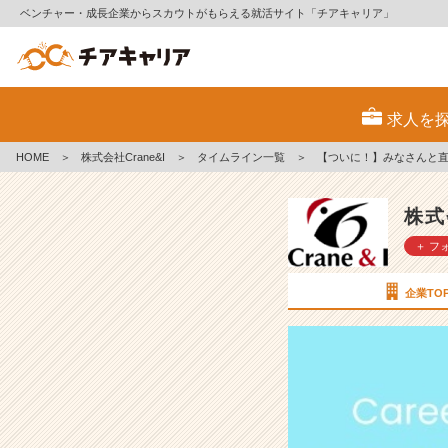
ベンチャー・成長企業からスカウトがもらえる就活サイト「チアキャリア」
【つ
い
求人を
に！】
み
HOME
＞
株式会社Crane&I
＞
タイムライン一覧
＞
【ついに！】みなさんと
な
さ
ん
株式
と
＋ フ
直
接
お
企業TO
話
で
き
ち
ゃ
い
ま