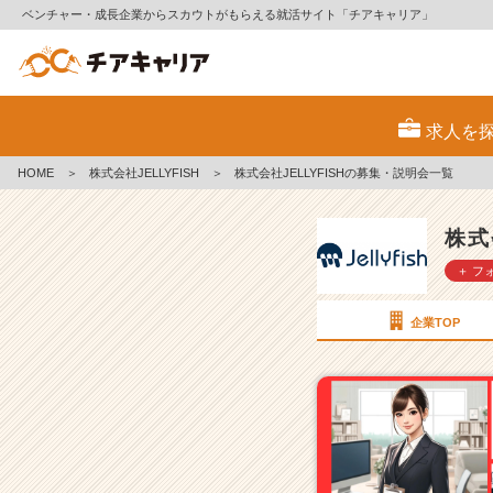
ベンチャー・成長企業からスカウトがもらえる就活サイト「チアキャリア」
株
式
求人を
会
社
HOME
＞
株式会社JELLYFISH
＞
株式会社JELLYFISHの募集・説明会一覧
J
E
L
株式
L
＋ フ
Y
F
I
企業TOP
S
H
の
採
用/
求
人