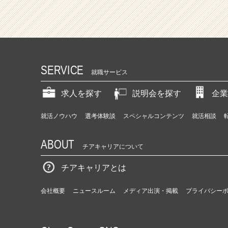
用
支
援
|
ベ
ン
SERVICE
就職サービス
チ
ャ
求人を探す
説明会を探す
企業
ー・
成
長
就活ノウハウ
選考体験談
スペシャルコンテンツ
就活相談
企
業
ABOUT
チアキャリアについて
か
ら
チアキャリアとは
ス
カ
ウ
会社概要
ニュースルーム
メディア出演・掲載
プライバシー
ト
が
届