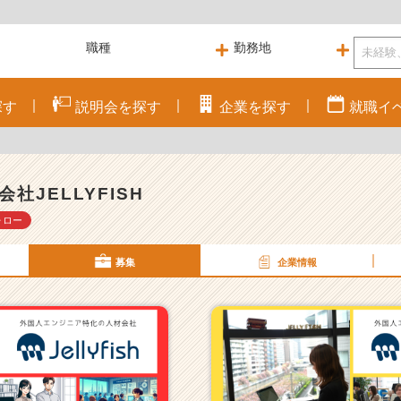
探す
説明会を
探す
企業を
探す
就職
イ
会社JELLYFISH
ォロー
募集
企業情報