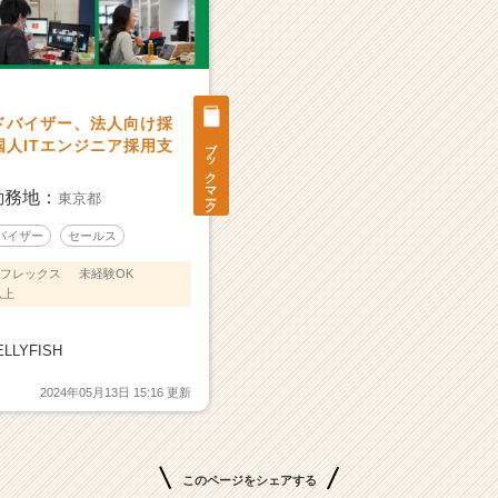
ドバイザー、法人向け採
ブックマーク
人ITエンジニア採用支
勤務地：
東京都
バイザー
セールス
フレックス
未経験OK
以上
LLYFISH
2024年05月13日 15:16 更新
このページをシェアする