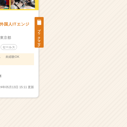
外国人ITエンジ
ブックマーク
：
東京都
セールス
ス
未経験OK
H
24年05月13日 15:11 更新