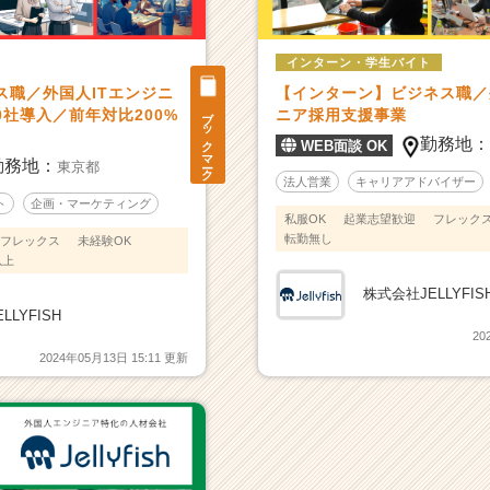
インターン・学生バイト
ス職／外国人ITエンジニ
【インターン】ビジネス職／
ブックマーク
0社導入／前年対比200%
ニア採用支援事業
勤務地
WEB面談 OK
勤務地：
東京都
法人営業
キャリアアドバイザー
ト
企画・マーケティング
私服OK
起業志望歓迎
フレック
転勤無し
フレックス
未経験OK
以上
株式会社JELLYFIS
LLYFISH
20
2024年05月13日 15:11 更新