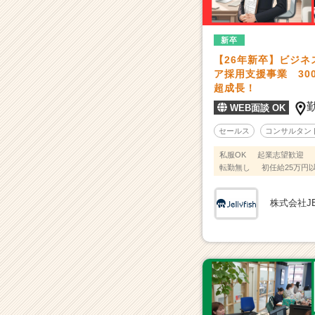
一
覧
-
新卒
【3
【26年新卒】ビジネ
0
ア採用支援事業 30
0
超成長！
社
WEB面談 OK
導
入
セールス
コンサルタン
／
前
私服OK
起業志望歓迎
転勤無し
初任給25万円
年
対
比
株式会社JE
2
0
0%
超
成
長】
I