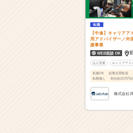
T・
電
子・
半
転職
導
体
【中途】キャリアア
業
用アドバイザー／外国
援事業
界
向
WEB面談 OK
け
法人営業
キャリアアド
の
外
私服OK
起業志望歓迎
国
転勤無し
初任給25万円
人
エ
株式会社JE
ン
ジ
ニ
ア
人
材
採