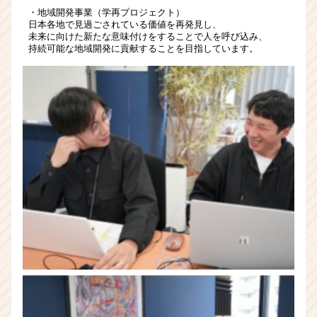
ア
・地域開発事業（学再プロジェクト）
キ
日本各地で見過ごされている価値を再発見し、
未来に向けた新たな意味付けをすることで人を呼び込み、
ャ
持続可能な地域開発に貢献することを目指しています。
リ
ア
（CheerCareer）