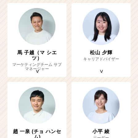
馬 子越（マ シエ
松山 夕輝
ツ）
キャリアドバイザー
マーケティングチーム サブ
マネージャー
趙 一泉 (チョ ハンセ
小平 綾
ム)
リーダー