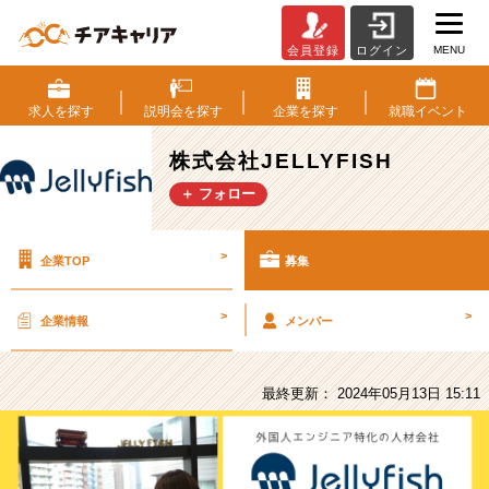
MENU
会員登録
ログイン
株
式
会
求人を
探す
説明会を
探す
企業を
探す
就職
イベント
社
JELLYFISH
株式会社JELLYFISH
の
＋ フォロー
採
用/
求
>
企業TOP
募集
人
-
【イ
>
>
企業情報
メンバー
ン
タ
ー
最終更新： 2024年05月13日 15:11
ン】
ビ
ジ
ネ