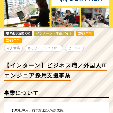
ス
職
／
外
国
人
IT
WEB面談 OK
インターン・学生バイト
2027年卒
エ
2028年卒
ン
法人営業
キャリアアドバイザー
セールス
ジ
ニ
ア
【インターン】ビジネス職／外国人IT
採
用
エンジニア採用支援事業
支
援
事
業
事業について
|
ベ
ン
【300社導入／前年対比200%超成長】
チ