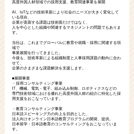
高度外国人材領域での採用支援、教育関連事業を展開
ャ
ー・
AI、IoTなどの技術革新により社会のニーズが大きく変化して
いる現在、
成
企業が直面する課題は技術面だけではなく、
長
人を中心とした組織や関連するマネジメントの問題でもありま
企
す。
業
当社は、これまでグローバルに教育や就職・採用に関連する領
か
域で
ら
事業展開を行ってきました。
ス
今後も、技術革新による組織制度と人事採用課題の動向に合わ
カ
せて、
企業のさまざまな課題解決を支援します。
ウ
ト
■展開事業
が
・採用コンサルティング事業
届
IT、機械、電気・電子、組み込み制御、ロボティクスなどの
く
専門技術領域における優れた高度外国人材の紹介に特化した採
用支援をおこなっています。
就
活
・教育コンサルティング事業
サ
日本語スピーキング力の向上を目的とした、
イ
法人向けオンライン日本語教育プログラムの開発、提供。
日本留学・日本語教育のコンサルティングをおこなっていま
ト
す。
チ