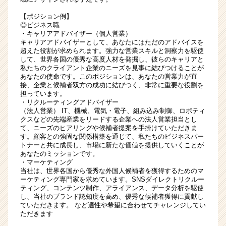
【ポジション例】
◎ビジネス職
・キャリアアドバイザー（個人営業）
キャリアアドバイザーとして、あなたにはただのアドバイスを
超えた役割が求められます。強力な営業スキルと洞察力を駆使
して、世界各国の優秀な高度人材を発掘し、彼らのキャリアと
私たちのクライアント企業のニーズを見事に結びつけることが
あなたの使命です。このポジションは、あなたの営業力が直
接、企業と候補者双方の成功に結びつく、非常に重要な役割を
担っています。
・リクルーティングアドバイザー
（法人営業） IT、機械、電気・電子、組み込み制御、ロボティ
クスなどの先端産業をリードする企業への法人営業担当とし
て、ニーズのヒアリングや候補者提案を手掛けていただきま
す。顧客との強固な関係構築を通じて、私たちのビジネスパー
トナーと共に成長し、市場に新たな価値を提供していくことが
あなたのミッションです。
・マーケティング
当社は、世界各国から優秀な外国人候補者を獲得するためのマ
ーケティング専門家を求めています。SNSダイレクトリクルー
ティング、コンテンツ制作、アライアンス、データ分析を駆使
し、当社のブランド認知度を高め、優秀な候補者獲得に貢献し
ていただきます。 など適性や希望に合わせてチャレンジしてい
ただきます