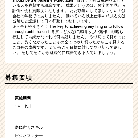
should be the baseline expectation. 背景：弊社は成果を出して
いる人を称賛する組織です。 成果というのは、数字面で見える
評価や会社貢献度になります。 ただ勘違いしてほしくないのは
会社は学校ではありません。 働いている以上仕事を頑張るのは
当然だと認識して日々行動して欲しいです。
③何事もやりきろう The key to achieving anything is to follow
through until the end. 背景：どんなに素晴らしい施作、戦略も
行動しても続かなければ何も残りません。 やり切って良かった
こと、良くなかったことその全てはやり切ったからこそ見える
ご自身の成果です。 だからこそ目標に対してやり切って欲し
い。 そしてそこから継続的に成長できる人でいましょう。
募集要項
実施期間
1ヶ月以上
身に付くスキル
ビジネスマナー