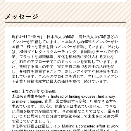
メッセージ
現在JELLYFISHは、日本法人 約50名、海外法人 約70名ほどの
メンバーが在籍しています。日本法人も約40%のメンバーが外
国籍で、様々な背景を持つメンバーが在籍しています。 私たち
は、SNSダイレクトリクルーティング、多国籍なチームでの作
業、フラットな組織構造、変化を積極的に受け入れる文化な
ど、独自のアプローチでこのミッションを実現しています。ま
た、挑戦する風土の中で、実力主義に基づき若手の活躍を促
し、多様性を尊重することで、新しいアイデアや解決策を生み
出しています。これらのプロセスを通じて、当社はクライアン
ト企業と候補者双方に最大の価値を提供し続けています。
■働く上での大切な価値観
①出来る理由を探そう Instead of finding excuses, find a way
to make it happen. 背景：常に挑戦する姿勢、行動できる方を
求めています。 言い訳、他責な人は求めていません。 できな
い理由を探す方が簡単です。 その簡単なことではなく、最も難
しいことに思考して自分達で解決策を探して未来を自分達の手
で変えていきましょう。
②仕事で頑張るは最低ライン Making a concerted effort at work