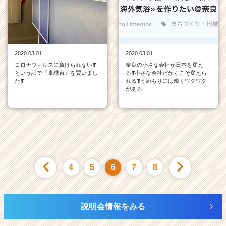
2020.03.01
2020.03.01
コロナウィルスに負けられない❣️
奈良の小さな会社が日本を変え
という訳で『卓球台』を買いまし
る❣️小さな会社だからこそ変えら
た❣️
れる❣️うめもりには働くワクワク
がある
4
5
6
7
8
説明会情報をみる