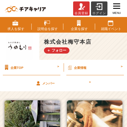
MENU
会員登録
ログイン
株
式
会
求人を
探す
説明会を
探す
企業を
探す
就職
イベント
社
梅
株式会社梅守本店
守
＋ フォロー
本
店
の
>
>
企業TOP
企業情報
タ
イ
ム
>
メンバー
ラ
イ
ン
一
覧
|
ベ