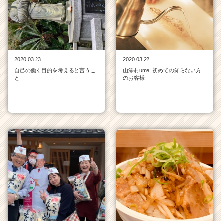
ン
チ
ャ
ー・
成
長
2020.03.23
2020.03.22
企
自己の働く目的を考えると言うこ
山添村ume, 初めての知らない方
業
と
のお客様
か
ら
ス
カ
ウ
ト
が
届
く
就
活
サ
イ
ト