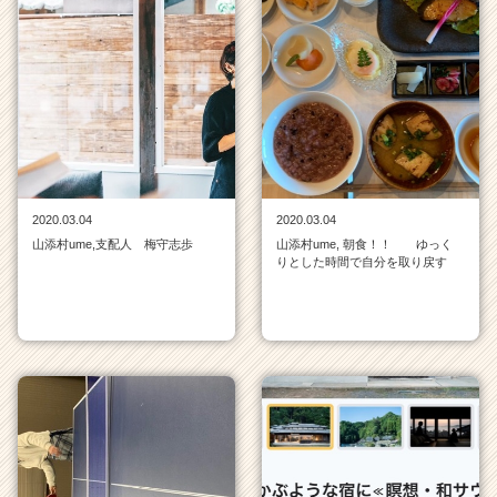
2020.03.04
2020.03.04
山添村ume,支配人 梅守志歩
山添村ume, 朝食！！ ゆっく
りとした時間で自分を取り戻す