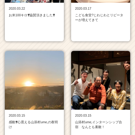
チ
2020.03.22
2020.03.17
ア
お米100キロ❣️協賛頂きました❣️
こども食堂?じわじわとリピータ
キ
ーが増えてきて
ャ
リ
ア
（C
h
e
e
r
C
a
r
e
e
r）
2020.03.15
2020.03.15
感動❣️心震える山添村ume,の夜明
山添村ume,インターンシップ合
け
宿 なんとも素敵！