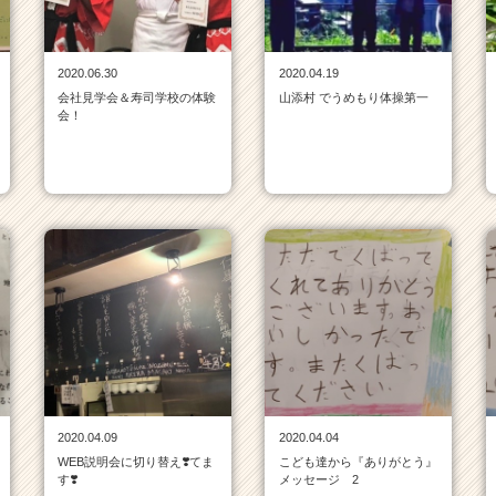
2020.06.30
2020.04.19
会社見学会＆寿司学校の体験
山添村 でうめもり体操第一
会！
2020.04.09
2020.04.04
WEB説明会に切り替え❣️てま
こども達から『ありがとう』
す❣️
メッセージ 2