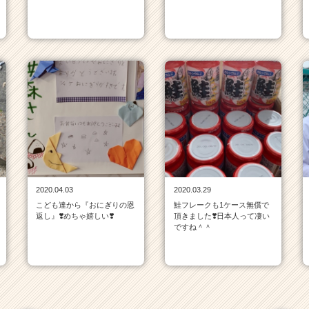
2020.04.03
2020.03.29
こども達から『おにぎりの恩
鮭フレークも1ケース無償で
返し』❣️めちゃ嬉しい❣️
頂きました❣️日本人って凄い
ですね＾＾