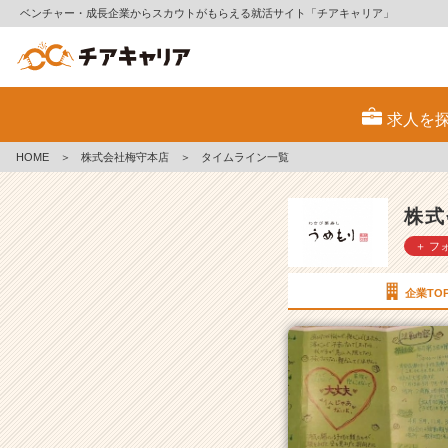
ベンチャー・成長企業からスカウトがもらえる就活サイト「チアキャリア」
株
式
求人を
会
社
HOME
＞
株式会社梅守本店
＞
タイムライン一覧
梅
守
本
株式
店
＋ フ
の
タ
イ
企業TO
ム
ラ
イ
ン
一
覧
|