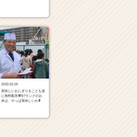
2020.03.29
美味しいおにぎりをこども達
に無料配布❣️特?️ランクのお
米は、やっぱ美味しいわ❣️