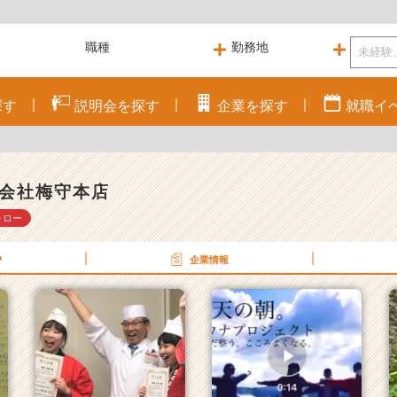
探す
説明会を
探す
企業を
探す
就職
イ
会社梅守本店
ォロー
P
企業情報