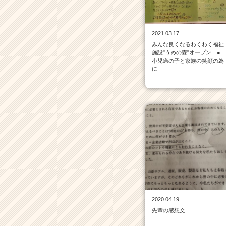
ベ
ン
チ
2021.03.17
ャ
みんな良くなるわくわく福祉
ー・
施設"うめの森"オープン ●
成
小児癌の子と家族の笑顔の為
長
に
企
業
か
ら
ス
カ
ウ
ト
が
届
く
就
2020.04.19
活
先輩の感想文
サ