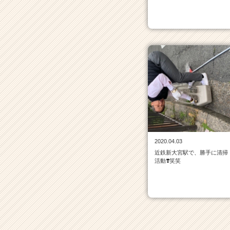
イ
ト
チ
ア
キ
ャ
リ
ア
（C
h
e
e
r
C
2020.04.03
a
近鉄新大宮駅で、勝手に清掃
活動❣️笑笑
r
e
e
r）