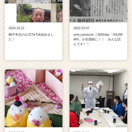
r）
2024.10.21
2022.03.07
梅守本店の公式TikTok始めまし
ume,yamazoe ご招待day「HAJIM
た！
ARI」が全国紙に！！ みんな読
んでネ！！