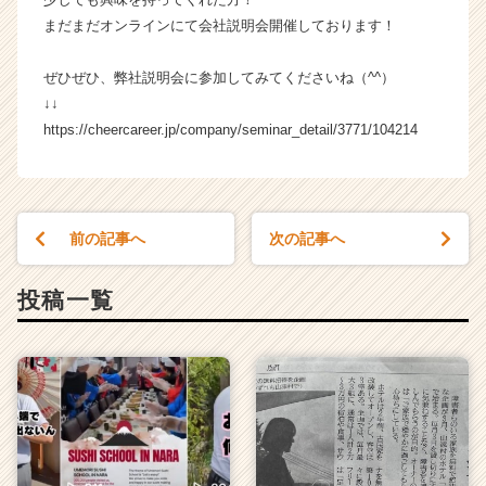
就
まだまだオンラインにて会社説明会開催しております！
活
サ
ぜひぜひ、弊社説明会に参加してみてくださいね（^^）
イ
↓↓
ト
https://cheercareer.jp/company/seminar_detail/3771/104214
チ
ア
キ
ャ
リ
前の記事へ
次の記事へ
ア
（C
h
投稿一覧
e
e
r
C
a
r
e
e