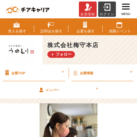
MENU
会員登録
ログイン
う
め
も
求人を
探す
説明会を
探す
企業を
探す
就職
イベント
り
の
株式会社梅守本店
朝
＋ フォロー
礼
【株
式
>
>
企業TOP
企業情報
会
社
梅
>
メンバー
守
本
店
の
タ
イ
ム