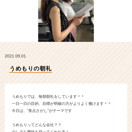
ラ
イ
ン】
|
ベ
ン
チ
ャ
ー・
2021.09.01
成
長
うめもりの朝礼
企
業
か
ら
ス
うめもりでは、毎朝朝礼をしています＾＾
カ
一日一日の目的、目標が明確の方がよりよく働けます＾＾
ウ
今日は、“美点さがし"がテーマです
ト
が
うめもりってどんな会社？？
届
く
少しでも興味を持ってくれた方！