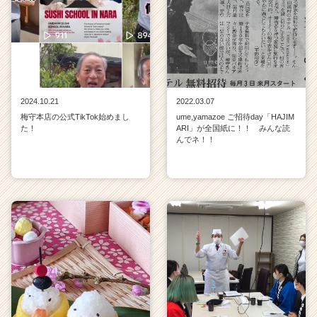
e
r）
2024.10.21
2022.03.07
梅守本店の公式TikTok始めまし
ume,yamazoe ご招待day「HAJIM
た！
ARI」が全国紙に！！ みんな読
んでネ！！