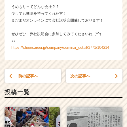
く
うめもりってどんな会社？？
就
少しでも興味を持ってくれた方！
活
まだまだオンラインにて会社説明会開催しております！
サ
イ
ぜひぜひ、弊社説明会に参加してみてくださいね（^^）
ト
↓↓
チ
ア
https://cheercareer.jp/company/seminar_detail/3771/104214
キ
ャ
リ
ア
前の記事へ
次の記事へ
（C
h
e
投稿一覧
e
r
C
a
r
e