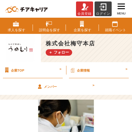
MENU
会員登録
ログイン
う
め
も
求人を
探す
説明会を
探す
企業を
探す
就職
イベント
り
N
株式会社梅守本店
e
＋ フォロー
w
s
【株
>
>
企業TOP
企業情報
式
会
社
>
メンバー
梅
守
本
店
の
タ
イ