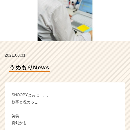
ム
ラ
イ
ン】
|
ベ
ン
チ
ャ
2021.08.31
ー・
成
うめもりNews
長
企
業
か
ら
SNOOPYと共に、、、
ス
数字と睨めっこ
カ
ウ
笑笑
ト
真剣かも
が
届