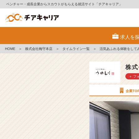
ベンチャー・成長企業からスカウトがもらえる就活サイト「チアキャリア」
活
気
求人を
あ
ふ
HOME
＞
株式会社梅守本店
＞
タイムライン一覧
＞
活気あふれる体験をして
れ
る
体
株式
験
＋ フ
を
し
て
企業TO
み
ま
せ
ん
か？
【株
式