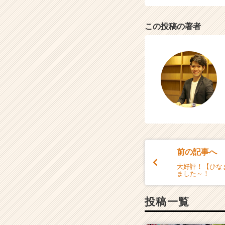
（C
h
この投稿の著者
e
e
r
C
a
r
e
e
r）
前の記事へ
大好評！【ひな
ました～！
投稿一覧