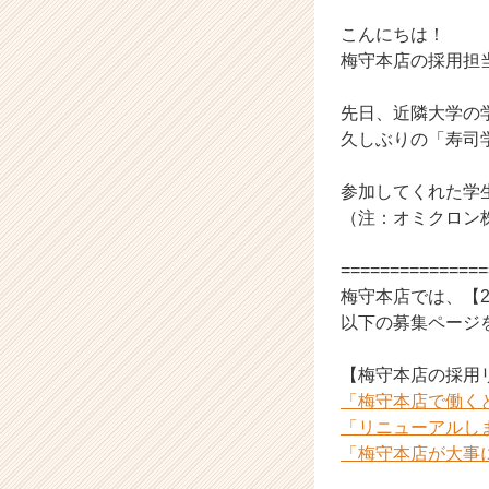
企
業
こんにちは！
か
梅守本店の採用担当で
ら
ス
先日、近隣大学の
カ
久しぶりの「寿司
ウ
ト
が
参加してくれた学
届
（注：オミクロン
く
就
===============
活
梅守本店では、【
サ
以下の募集ページを
イ
ト
チ
【梅守本店の採用
ア
「梅守本店で働く
キ
「リニューアルし
ャ
「梅守本店が大事
リ
ア