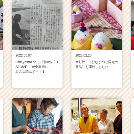
2022.03.07
2022.02.25
ume,yamazoe ご招待day「H
大好評！【ひなまつり限定の
AJIMARI」が全国紙に！！
商品】を開発しました～！
みんな読んでネ！！