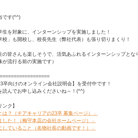
す(^^)
学生を対象に、インターンシップを実施しました！
学校」も開校し、校長先生（弊社代表）も張り切りまくり！
生の皆さんも楽しそうで、活気あふれるインターンシップとな
株が流行る前の実施です）
==================
23卒向けのオンライン会社説明会】を受付中です！
読んでお申し込みくださいね～！(^^)
リンク】
とは？（チアキャリアの23卒 募集ページ）」
ました！（梅守本店の会社ホームページ）」
にしていること（名物社長の動画です！）」