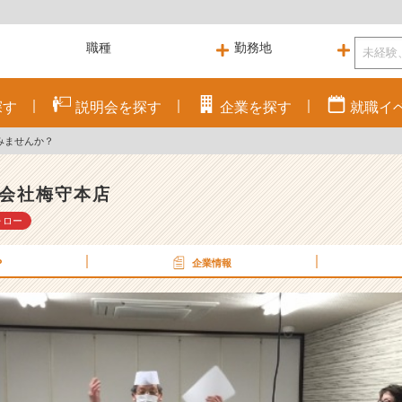
探す
説明会を
探す
企業を
探す
就職
イ
みませんか？
会社梅守本店
ォロー
P
企業情報