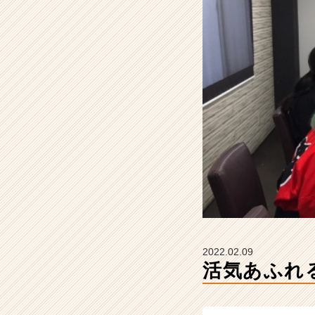
会
社
梅
守
本
店
の
タ
イ
ム
ラ
イ
ン】
|
ベ
ン
チ
2022.02.09
ャ
活気あふれ
ー・
成
長