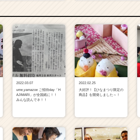
2022.03.07
2022.02.25
ume,yamazoe ご招待day「H
大好評！【ひなまつり限定の
AJIMARI」が全国紙に！！
商品】を開発しました～！
みんな読んでネ！！