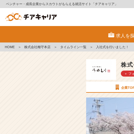
ベンチャー・成長企業からスカウトがもらえる就活サイト「チアキャリア」
入
社
求人を
式
を
HOME
＞
株式会社梅守本店
＞
タイムライン一覧
＞
入社式を行いました！
行
い
ま
株式
し
＋ フ
た！
【株
式
企業TO
会
社
梅
守
本
店
の