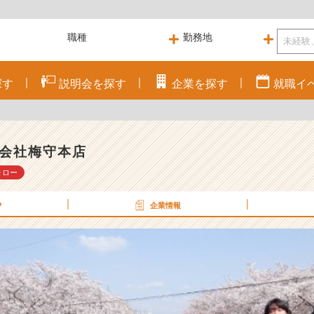
探す
説明会を
探す
企業を
探す
就職
イ
会社梅守本店
ォロー
P
企業情報