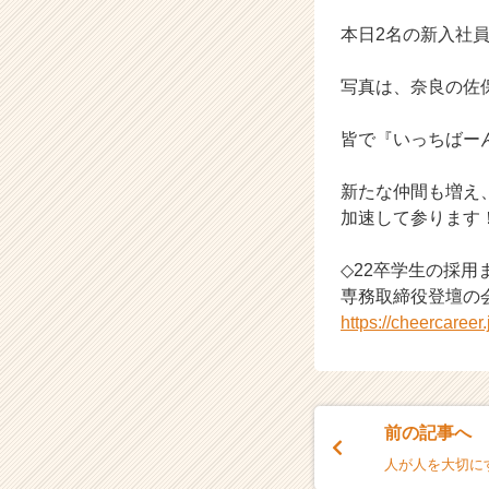
ト
が
本日2名の新入社
届
く
写真は、奈良の佐
就
活
皆で『いっちばー
サ
イ
ト
新たな仲間も増え
チ
加速して参ります
ア
キ
◇22卒学生の採
ャ
専務取締役登壇の
リ
https://cheercaree
ア
（C
h
e
e
前の記事へ
r
C
人が人を大切に
a