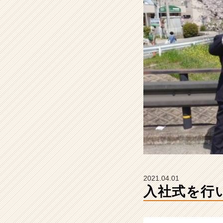
タ
イ
ム
ラ
イ
ン】
|
ベ
ン
チ
ャ
ー・
成
長
企
業
か
2021.04.01
ら
入社式を行
ス
カ
ウ