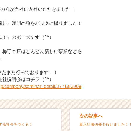
員の方が当社に入社いただきました！
保川、満開の桜をバックに撮りました！
ん！』のポーズです（^^）
、梅守本店はどんどん新しい事業なども
！
用まだまだ行っております！！
会社説明会はコチラ（^^）
r.jp/company/seminar_detail/3771/93909
次の記事へ
する社会をつくる！
新入社員研修を行いました！