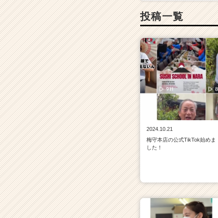
r
投稿一覧
e
e
r）
2024.10.21
梅守本店の公式TikTok始めま
した！