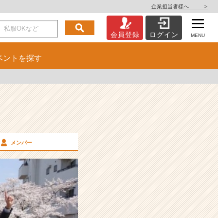
企業担当者様へ
>
会員登録
ログイン
MENU
ベント
を探す
メンバー