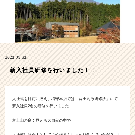
店
の
タ
イ
ム
ラ
イ
ン】
|
2021.03.31
ベ
ン
新入社員研修を行いました！！
チ
ャ
ー・
成
長
入社式を目前に控え、梅守本店では「富士高原研修所」にて
企
新入社員2名の研修を行いました！
業
か
富士山の良く見える大自然の中で
ら
ス
カ
入社前に社会人としての心構えをしっかり学んでいただきまし