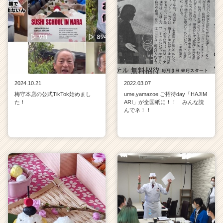
C
a
r
e
e
r）
2024.10.21
2022.03.07
梅守本店の公式TikTok始めまし
ume,yamazoe ご招待day「HAJIM
た！
ARI」が全国紙に！！ みんな読
んでネ！！