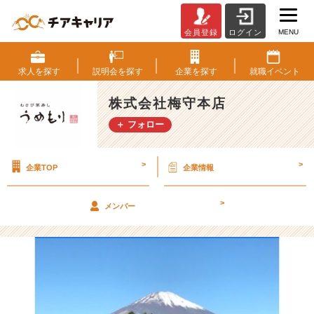
MENU
会員登録
ログイン
新
入
社
求人を
探す
説明会を
探す
企業を
探す
就職
イベント
員
研
株式会社梅守本店
修
＋ フォロー
を
行
い
>
>
企業TOP
企業情報
ま
し
た！！
>
メンバー
【株
式
会
社
梅
守
本