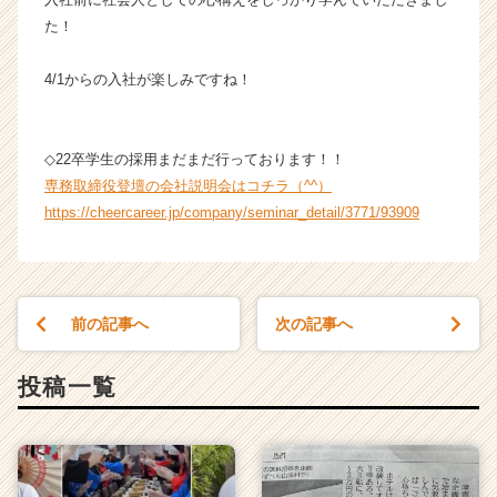
ウ
た！
ト
が
4/1からの入社が楽しみですね！
届
く
就
◇22卒学生の採用まだまだ行っております！！
活
サ
専務取締役登壇の会社説明会はコチラ（^^）
イ
https://cheercareer.jp/company/seminar_detail/3771/93909
ト
チ
ア
キ
前の記事へ
次の記事へ
ャ
リ
ア
投稿一覧
（C
h
e
e
r