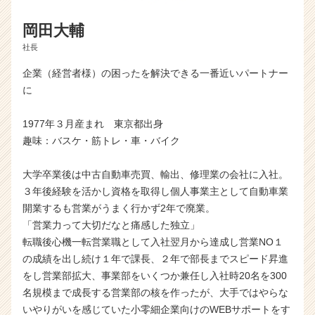
r）
岡田大輔
社長
企業（経営者様）の困ったを解決できる一番近いパートナー
に
1977年３月産まれ 東京都出身
趣味：バスケ・筋トレ・車・バイク
大学卒業後は中古自動車売買、輸出、修理業の会社に入社。
３年後経験を活かし資格を取得し個人事業主として自動車業
開業するも営業がうまく行かず2年で廃業。
「営業力って大切だなと痛感した独立」
転職後心機一転営業職として入社翌月から達成し営業NO１
の成績を出し続け１年で課長、２年で部長までスピード昇進
をし営業部拡大、事業部をいくつか兼任し入社時20名を300
名規模まで成長する営業部の核を作ったが、大手ではやらな
いやりがいを感じていた小零細企業向けのWEBサポートをす