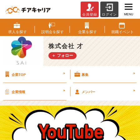
MENU
会員登録
ログイン
サ
ー
ビ
求人を
探す
説明会を
探す
企業を
探す
就職
イベント
ス
を
株式会社 才
１
＋ フォロー
つ
ご
紹
>
>
企業TOP
募集
介
【株
式
>
>
企業情報
メンバー
会
社
才
の
タ
イ
ム