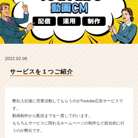
ラ
イ
ン】
|
ベ
ン
チ
ャ
ー・
2022.02.08
成
長
サービスを１つご紹介
企
業
か
ら
ス
弊社入社後に営業活動してもらうのがYoutube広告サービスで
カ
す。
ウ
動画制作から配信までを一貫して行います。
ト
もちろんサービスに関わるホームページの制作など総合的に行
が
うのが弊社です。
届
く