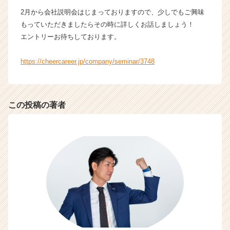
就
2月から会社説明会はじまっておりますので、少しでもご興味
活
もっていただきましたらその時に詳しくお話しましょう！
サ
エントリーお待ちしております。
イ
ト
https://cheercareer.jp/company/seminar/3748
チ
ア
キ
ャ
この投稿の著者
リ
ア
（C
h
e
e
r
C
a
r
e
e