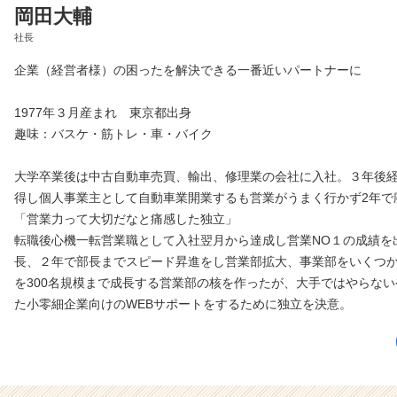
岡田大輔
社長
企業（経営者様）の困ったを解決できる一番近いパートナーに
1977年３月産まれ 東京都出身
趣味：バスケ・筋トレ・車・バイク
大学卒業後は中古自動車売買、輸出、修理業の会社に入社。３年後
得し個人事業主として自動車業開業するも営業がうまく行かず2年で
「営業力って大切だなと痛感した独立」
転職後心機一転営業職として入社翌月から達成し営業NO１の成績を
長、２年で部長までスピード昇進をし営業部拡大、事業部をいくつか
を300名規模まで成長する営業部の核を作ったが、大手ではやらな
た小零細企業向けのWEBサポートをするために独立を決意。