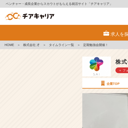
ベンチャー・成長企業からスカウトがもらえる就活サイト「チアキャリア」
定
期
求人を
勉
強
HOME
＞
株式会社 才
＞
タイムライン一覧
＞
定期勉強会開催！
会
開
催！
株式
【株
＋ フ
式
会
社
企業TOP
才
の
タ
イ
ム
ラ
イ