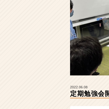
ン】
|
ベ
ン
チ
ャ
ー・
成
長
企
業
か
ら
ス
カ
ウ
ト
2022.06.08
が
定期勉強会
届
く
就