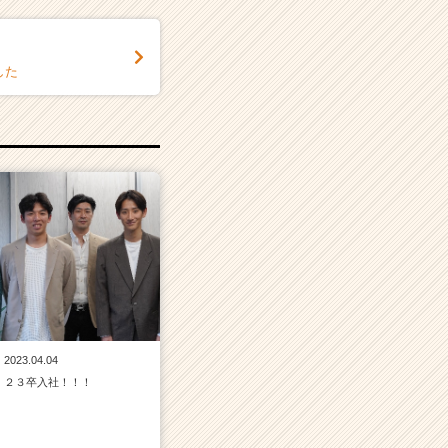
した
2023.04.04
２３卒入社！！！