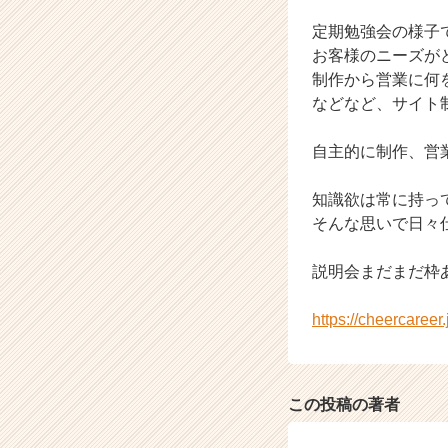
活
サ
定期勉強会の様子
イ
お客様のニーズが
ト
制作から営業に何
チ
などなど、サイト
ア
キ
自主的に制作、営
ャ
リ
ア
知識欲は常に持っ
（C
そんな思いで日々
h
e
説明会まだまだ枠
e
r
https://cheercaree
C
a
r
e
e
この投稿の著者
r）