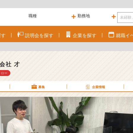
探す
説明会を
探す
企業を
探す
就職
イ
会社 才
ォロー
募集
企業情報