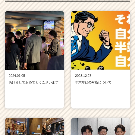
く
就
活
サ
イ
ト
チ
ア
キ
ャ
リ
ア
2024.01.05
2023.12.27
（C
あけましておめでとうございます
年末年始の対応について
h
e
e
r
C
a
r
e