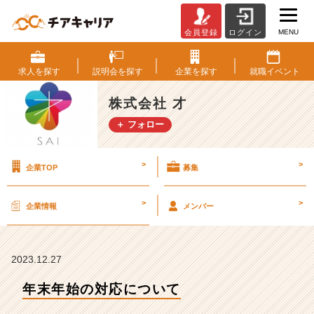
MENU
会員登録
ログイン
年
末
年
求人を
探す
説明会を
探す
企業を
探す
就職
イベント
始
の
株式会社 才
対
＋ フォロー
応
に
つ
>
>
企業TOP
募集
い
て
【株
>
>
企業情報
メンバー
式
会
社
才
2023.12.27
の
年末年始の対応について
タ
イ