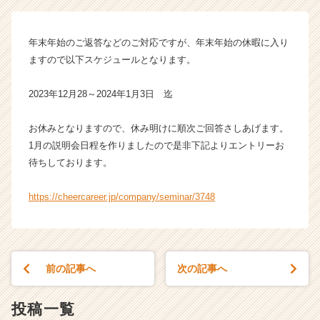
ム
ラ
イ
年末年始のご返答などのご対応ですが、年末年始の休暇に入り
ン】
ますので以下スケジュールとなります。
|
ベ
ン
2023年12月28～2024年1月3日 迄
チ
ャ
お休みとなりますので、休み明けに順次ご回答さしあげます。
ー・
1月の説明会日程を作りましたので是非下記よりエントリーお
成
待ちしております。
長
企
https://cheercareer.jp/company/seminar/3748
業
か
ら
ス
カ
前の記事へ
次の記事へ
ウ
ト
が
投稿一覧
届