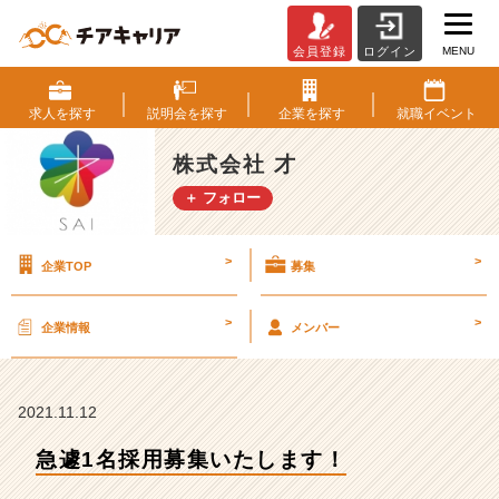
MENU
会員登録
ログイン
急
遽
1
求人を
探す
説明会を
探す
企業を
探す
就職
イベント
名
採
株式会社 才
用
＋ フォロー
募
集
い
>
>
企業TOP
募集
た
し
ま
>
>
企業情報
メンバー
す！
【株
式
会
2021.11.12
社
急遽1名採用募集いたします！
才
の