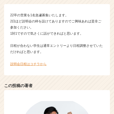
タ
イ
ム
22卒の営業を1名急遽募集いたします。
ラ
2日ほど説明会の枠を設けてありますのでご興味あれば是非ご
イ
参加ください。
ン】
|
1対1ですので気さくに話ができればと思います。
ベ
ン
日程が合わない学生は通常エントリーより日程調整させていた
チ
だければと思います。
ャ
ー・
説明会日程はコチラから
成
長
企
業
この投稿の著者
か
ら
ス
カ
ウ
ト