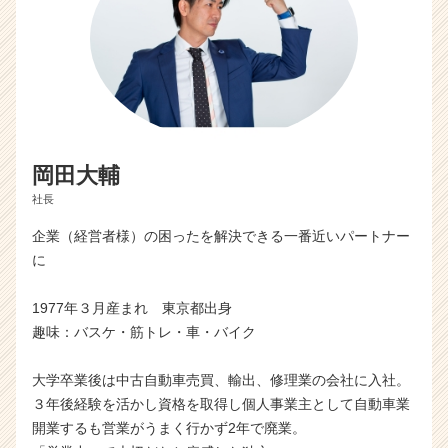
が
届
く
就
活
サ
イ
ト
岡田大輔
チ
社長
ア
キ
企業（経営者様）の困ったを解決できる一番近いパートナー
ャ
に
リ
ア
1977年３月産まれ 東京都出身
（C
趣味：バスケ・筋トレ・車・バイク
h
e
e
大学卒業後は中古自動車売買、輸出、修理業の会社に入社。
r
３年後経験を活かし資格を取得し個人事業主として自動車業
C
開業するも営業がうまく行かず2年で廃業。
a