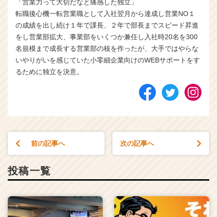
「営業力って大切だなと痛感した独立」
r
転職後心機一転営業職として入社翌月から達成し営業NO１
e
の成績を出し続け１年で課長、２年で部長までスピード昇進
e
r）
をし営業部拡大、事業部をいくつか兼任し入社時20名を300
名規模まで成長する営業部の核を作ったが、大手ではやらな
いやりがいを感じていた小零細企業向けのWEBサポートをす
るために独立を決意。
前の記事へ
次の記事へ
投稿一覧