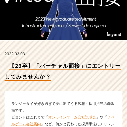
ま
せ
ん
か？
【株
式
会
社
ビ
2022.03.03
ヨ
ン
【23卒】「バーチャル面接」にエントリー
ド
の
してみませんか？
タ
イ
ム
ラ
イ
ランジャタイが好き過ぎて夢に出てくる広報・採用担当の藤沢
ン】
海です。
|
ビヨンドはこれまで「
オンラインゲーム会社説明会
」や「
ノベ
ベ
ルゲーム会社案内
」など、何かと変わった採用手法にチャレン
ン