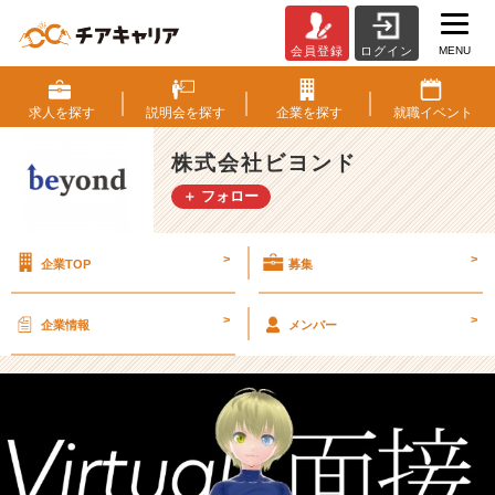
MENU
会員登録
ログイン
【2
3
卒】
求人を
探す
説明会を
探す
企業を
探す
就職
イベント
「バ
ー
株式会社ビヨンド
チ
＋ フォロー
ャ
ル
面
>
>
企業TOP
募集
接」
に
エ
>
>
企業情報
メンバー
ン
ト
リ
ー
し
て
み