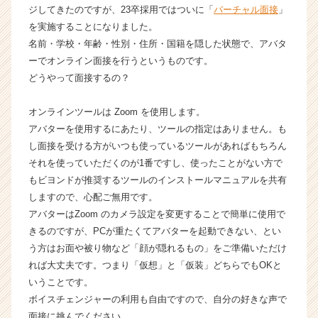
ジしてきたのですが、23卒採用ではついに「
バーチャル面接
」
チ
を実施することになりました。
ャ
ー・
名前・学校・年齢・性別・住所・国籍を隠した状態で、アバタ
成
ーでオンライン面接を行うというものです。
長
どうやって面接するの？
企
業
オンラインツールは Zoom を使用します。
か
アバターを使用するにあたり、ツールの指定はありません。も
ら
し面接を受ける方がいつも使っているツールがあればもちろん
ス
カ
それを使っていただくのが1番ですし、使ったことがない方で
ウ
もビヨンドが推奨するツールのインストールマニュアルを共有
ト
しますので、心配ご無用です。
が
アバターはZoom のカメラ設定を変更することで簡単に使用で
届
きるのですが、PCが重たくてアバターを起動できない、とい
く
う方はお面や被り物など「顔が隠れるもの」をご準備いただけ
就
れば大丈夫です。つまり「仮想」と「仮装」どちらでもOKと
活
サ
いうことです。
イ
ボイスチェンジャーの利用も自由ですので、自分の好きな声で
ト
面接に挑んでください。