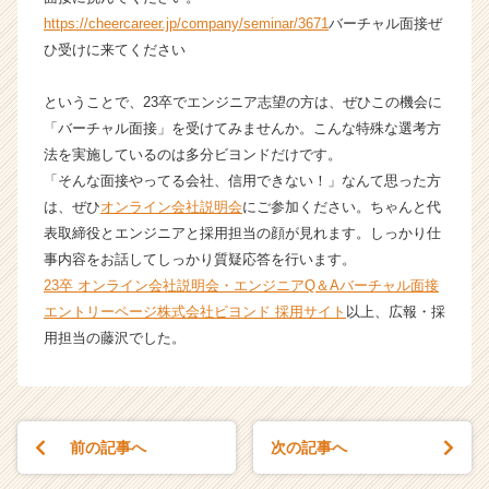
チ
https://cheercareer.jp/company/seminar/3671
バーチャル面接ぜ
ア
ひ受けに来てください
キ
ャ
ということで、23卒でエンジニア志望の方は、ぜひこの機会に
リ
ア
「バーチャル面接」を受けてみませんか。こんな特殊な選考方
（C
法を実施しているのは多分ビヨンドだけです。
h
「そんな面接やってる会社、信用できない！」なんて思った方
e
は、ぜひ
オンライン会社説明会
にご参加ください。ちゃんと代
e
表取締役とエンジニアと採用担当の顔が見れます。しっかり仕
r
事内容をお話してしっかり質疑応答を行います。
C
23卒 オンライン会社説明会・エンジニアQ＆A
バーチャル面接
a
r
エントリーページ
株式会社ビヨンド 採用サイト
以上、広報・採
e
用担当の藤沢でした。
e
r）
前の記事へ
次の記事へ