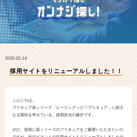
社
ビ
ヨ
ン
ド
の
タ
イ
ム
2020.02.14
ラ
イ
採用サイトをリニューアルしました！！
ン】
|
ベ
ン
チ
こんにちは。
ャ
プリキュア新シリーズ「ヒーリングっど♡プリキュア」に絶大
ー・
なる期待を寄せている、採用担当の藤沢です。
成
長
ぜひ、皆様に新シリーズのプリキュアをご鑑賞いただきたいの
企
業
ですが、先日ビヨンドの採用サイトもリニューアルしましたの