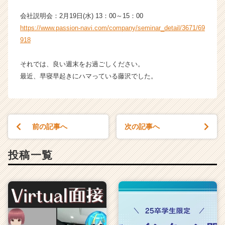
h
会社説明会：2月19日(水) 13：00～15：00
e
e
https://www.passion-navi.com/company/seminar_detail/3671/69
r
918
C
a
それでは、良い週末をお過ごしください。
r
最近、早寝早起きにハマっている藤沢でした。
e
e
r）
前の記事へ
次の記事へ
投稿一覧