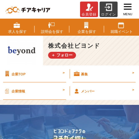
MENU
会員登録
ログイン
採
用
サ
求人を
探す
説明会を
探す
企業を
探す
就職
イベント
イ
ト
株式会社ビヨンド
を
＋ フォロー
リ
ニ
ュ
>
>
企業TOP
募集
ー
ア
ル
>
>
企業情報
メンバー
し
ま
し
た！！
【株
式
会