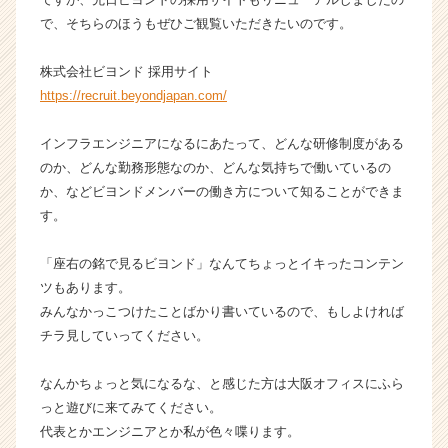
か
で、そちらのほうもぜひご観覧いただきたいのです。
ら
ス
株式会社ビヨンド 採用サイト
カ
https://recruit.beyondjapan.com/
ウ
ト
インフラエンジニアになるにあたって、どんな研修制度がある
が
届
のか、どんな勤務形態なのか、どんな気持ちで働いているの
く
か、などビヨンドメンバーの働き方について知ることができま
就
す。
活
サ
「座右の銘で見るビヨンド」なんてちょっとイキったコンテン
イ
ツもあります。
ト
みんなかっこつけたことばかり書いているので、もしよければ
チ
ア
チラ見していってください。
キ
ャ
なんかちょっと気になるな、と感じた方は大阪オフィスにふら
リ
っと遊びに来てみてください。
ア
代表とかエンジニアとか私が色々喋ります。
（C