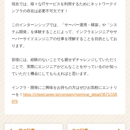
現在では、様々なITサービスを利用するためにネットワークイ
ー・
ンフラの存在は必要不可欠です！
成
長
企
このインターンシップでは、「サーバー運用・構築」や「シス
業
テム開発」を体験することによって、インフラエンジニアやサ
か
ーバーサイドエンジニアの仕事を理解することを目的としてお
ら
ります。
ス
カ
皆様には、経験のないことでも臆せずチャレンジしていただく
ウ
ト
ことで、実際にエンジニアがどんなことをやっているのか知っ
が
ていただく機会にしてもらえればと思います。
届
く
インフラ・開発にご興味をお持ちの方はぜひお気軽にエントリ
就
ーを！
https://cheercareer.jp/company/seminar_detail/3671/158
活
976
サ
イ
ト
チ
ア