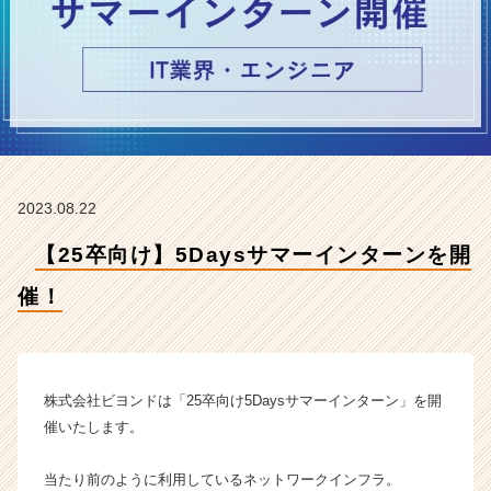
開
催！
【株
式
会
社
ビ
ヨ
ン
2023.08.22
ド
の
【25卒向け】5Daysサマーインターンを開
タ
イ
催！
ム
ラ
イ
ン】
|
株式会社ビヨンドは「25卒向け5Daysサマーインターン」を開
ベ
催いたします。
ン
チ
当たり前のように利用しているネットワークインフラ。
ャ