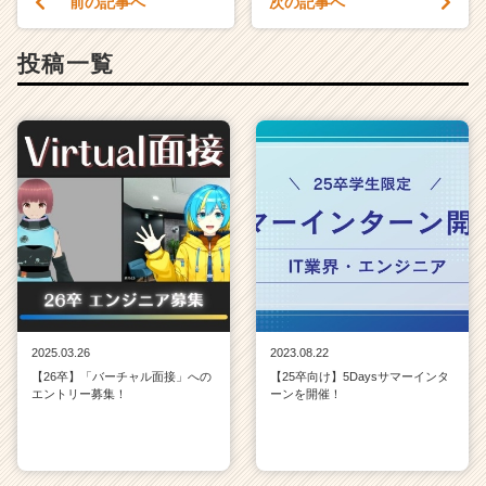
前の記事へ
次の記事へ
キ
ャ
リ
投稿一覧
ア
（C
h
e
e
r
C
a
r
e
e
r）
2025.03.26
2023.08.22
【26卒】「バーチャル面接」への
【25卒向け】5Daysサマーインタ
エントリー募集！
ーンを開催！