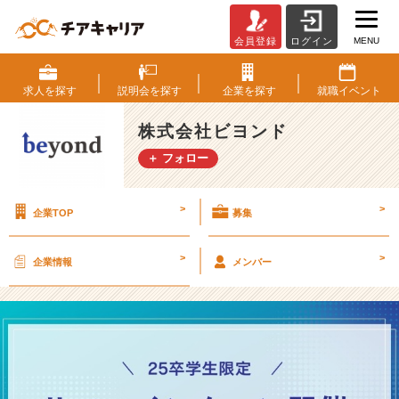
MENU
会員登録
ログイン
【2
5
卒
求人を
探す
説明会を
探す
企業を
探す
就職
イベント
向
け】
株式会社ビヨンド
5
＋ フォロー
D
a
y
>
>
企業TOP
募集
s
サ
マ
>
>
企業情報
メンバー
ー
イ
ン
タ
ー
ン
を