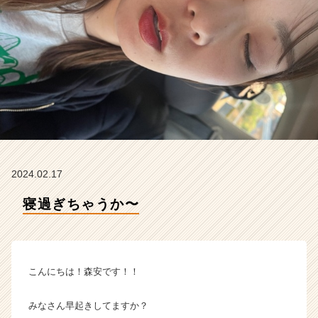
タ
イ
ム
ラ
イ
ン】
|
ベ
ン
チ
ャ
ー・
2024.02.17
成
長
寝過ぎちゃうか〜
企
業
か
ら
こんにちは！森安です！！
ス
カ
ウ
みなさん早起きしてますか？
ト