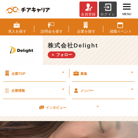
MENU
会員登録
ログイン
寝
過
ぎ
求人を
探す
説明会を
探す
企業を
探す
就職
イベント
ち
ゃ
株式会社Delight
う
＋ フォロー
か〜
【株
式
>
>
企業TOP
募集
会
社
D
>
>
企業情報
メンバー
e
l
>
i
インタビュー
g
h
t
の