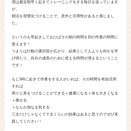
僕は最近朝早く起きてトレーニングをする毎日を送っています
が
が、
届
朝活を習慣化づけることで、意外と汎用性があると感じまし
く
た。
就
活
サ
というのも早起きしておけばその朝の時間を別の作業の時間に
イ
使えます！
ト
つまりは行動の選択肢が広がり、結果として人よりも何かを学
チ
び得たり、自分の成長のために使える時間が増えるということ
ア
です！
キ
ャ
もし5時に起きて作業をする人がいれば、その時間を有効活用
リ
ア
すれば
（C
周りと差をつけることができる＋健康になる＋体も大きくなる
h
＋痩せる
e
＋なんか強なる気する
e
三文だけじゃなくて十文くらいの効果はあると思うのでぜひ実
r
践してください！
C
a