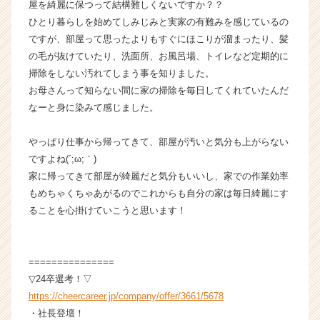
屋を綺麗に保つって結構難しくないですか？？
ト
ひとり暮らしを始めてしみじみと実家の有難みを感じているの
が
ですが、部屋って思ったよりもすぐにほこりが溜まったり、髪
届
の毛が抜けていたり、洗面所、お風呂場、トイレなど定期的に
く
掃除をしない汚れてしまう事を知りました。
就
活
お母さんって知らない間に家の掃除を毎日してくれていたんだ
サ
なーと身に染みて感じました。
イ
ト
やっぱり仕事から帰ってきて、部屋が汚いと気分も上がらない
チ
ですよね(´;ω;｀)
ア
家に帰ってきて部屋が綺麗だと気分もいいし、家での作業効率
キ
もめちゃくちゃあがるのでこれからも自分の家は毎日綺麗にす
ャ
リ
ることを心掛けていこうと思います！
ア
（C
h
===============
e
▽24卒選考！▽
e
https://cheercareer.jp/company/offer/3661/5678
r
・社長登壇！
C