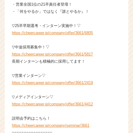
a
・営業全国1位の21卒責任者登壇！
r
・「何をやるか」ではなく『誰とやるか』！
e
e
▽25卒早期選考・インターン実施中！▽
r）
https://cheercareer.jp/company/offer/3661/6805
▽中途採用募集中！▽
https://cheercareer.jp/company/offer/3661/5817
長期インターンも積極的に採用してます！
▽営業インターン▽
https://cheercareer.jp/company/offer/3661/2419
▽メディアインターン▽
https://cheercareer.jp/company/offer/3661/4412
説明会予約はこちら！
https://cheercareer.jp/company/seminar/3661
=================