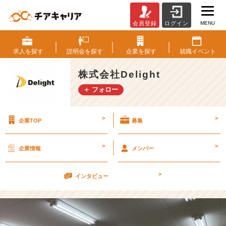
MENU
会員登録
ログイン
部
屋
を
求人を
探す
説明会を
探す
企業を
探す
就職
イベント
掃
除
株式会社Delight
し
＋ フォロー
よ
う！
【株
>
>
企業TOP
募集
式
会
社
>
>
企業情報
メンバー
D
e
>
l
インタビュー
i
g
h
t