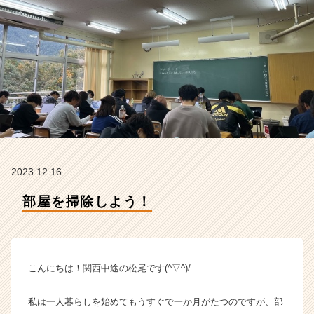
の
タ
イ
ム
ラ
イ
ン】
|
ベ
ン
チ
ャ
2023.12.16
ー・
成
部屋を掃除しよう！
長
企
業
か
こんにちは！関西中途の松尾です(^▽^)/
ら
ス
カ
私は一人暮らしを始めてもうすぐで一か月がたつのですが、部
ウ