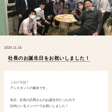
タ
イ
ズ
の
タ
イ
ム
ラ
イ
2020.11.16
ン】
|
社長のお誕生日をお祝いしました！
ベ
ン
チ
ャ
ー・
こんにちは！
成
アシスタントの篠永です。
長
企
先日、社長の広岡さんのお誕生日だったので
業
社内にいるメンバーでお祝いしました！
か
ら