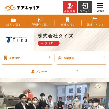
MENU
会員登録
ログイン
社
長
の
求人を
探す
説明会を
探す
企業を
探す
就職
イベント
お
誕
株式会社タイズ
生
＋ フォロー
日
を
お
>
>
企業TOP
企業情報
祝
い
し
>
メンバー
ま
し
た！
【株
式
会
社