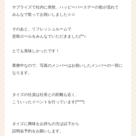
ス
サプライズで社内に突然、ハッピーバースデーの歌が流れて
カ
みんなで歌ってお祝いしました☆☆
ウ
ト
そのあと、リフレッシュルームで
が
堂島ロールをみんなでいただきました(^^♪
届
く
就
とても美味しかったです！
活
サ
業務中なので、写真のメンバーはお祝いしたメンバーの一部に
イ
なります。
ト
チ
ア
タイズの社員は社長との距離も近く、
キ
ャ
こういったイベントを行っています(*^^*)
リ
ア
（C
タイズに興味をお持ちの方は以下から
h
説明会予約をお願いします。
e