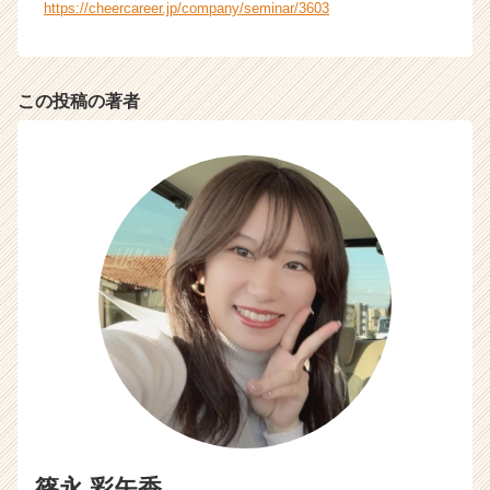
https://cheercareer.jp/company/seminar/3603
e
r
C
a
この投稿の著者
r
e
e
r）
篠永 彩矢香