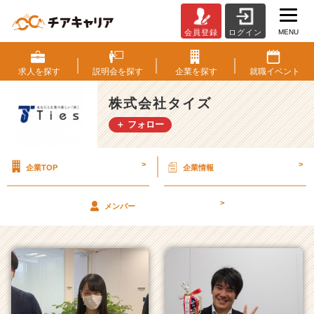
MENU
会員登録
ログイン
株
式
会
求人を
探す
説明会を
探す
企業を
探す
就職
イベント
社
タ
株式会社タイズ
イ
＋ フォロー
ズ
の
タ
>
>
企業TOP
企業情報
イ
ム
ラ
>
メンバー
イ
ン
一
覧
|
ベ
ン