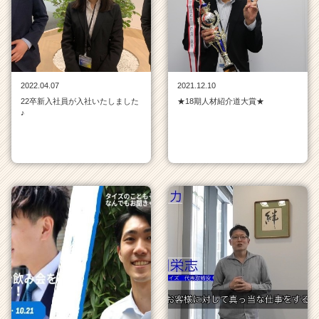
チ
ャ
ー・
成
長
企
2022.04.07
2021.12.10
業
22卒新入社員が入社いたしました
★18期人材紹介道大賞★
か
♪
ら
ス
カ
ウ
ト
が
届
く
就
活
サ
イ
ト
チ