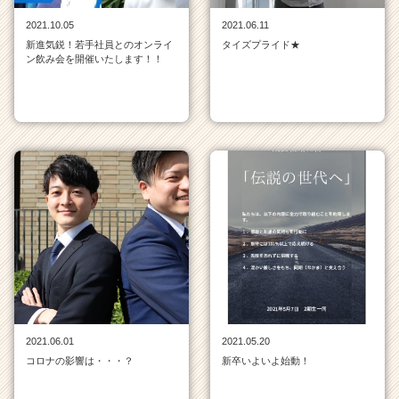
ア
2021.10.05
2021.06.11
キ
新進気鋭！若手社員とのオンライ
タイズプライド★
ャ
ン飲み会を開催いたします！！
リ
ア
（C
h
e
e
r
C
a
r
e
e
r）
2021.06.01
2021.05.20
コロナの影響は・・・？
新卒いよいよ始動！