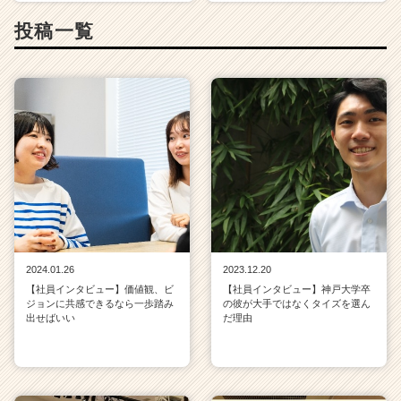
ア
投稿一覧
（C
h
e
e
r
C
a
r
e
e
r）
2024.01.26
2023.12.20
【社員インタビュー】価値観、ビ
【社員インタビュー】神戸大学卒
ジョンに共感できるなら一歩踏み
の彼が大手ではなくタイズを選ん
出せばいい
だ理由