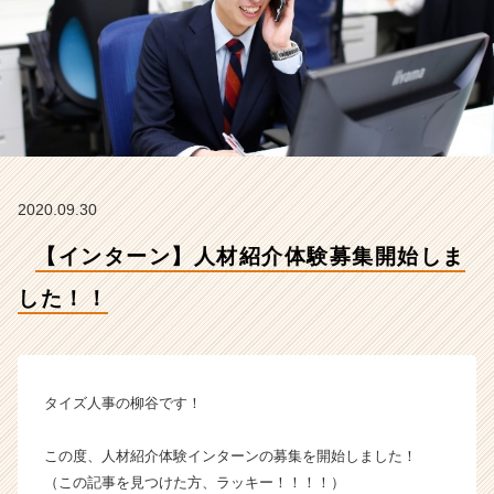
【株
式
会
社
タ
イ
ズ
の
タ
2020.09.30
イ
ム
【インターン】人材紹介体験募集開始しま
ラ
イ
した！！
ン】
|
ベ
ン
チ
タイズ人事の柳谷です！
ャ
ー・
この度、人材紹介体験インターンの募集を開始しました！
成
（この記事を見つけた方、ラッキー！！！！）
長