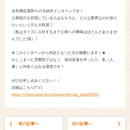
企
去年満足度95％の大好評インターンです！
業
か
人材紹介を目指している人はもちろん、どんな業界なのか知り
ら
たいという方も大歓迎♡
ス
（私はタイズに入社するまで人材への興味はほとんどありませ
カ
んでした(笑））
ウ
ト
★このインターンから内定となった方が複数います！★
が
かしこまった雰囲気ではなく、就活友達を作ったり、私（人
届
く
事）と仲良くなれる環境です！
就
活
ぜひお申し込みください！！
サ
詳細はこちら(*´з`)
イ
https://cheercareer.jp/company/seminar_detail/3603
ト
チ
ア
キ
ャ
前の記事へ
次の記事へ
リ