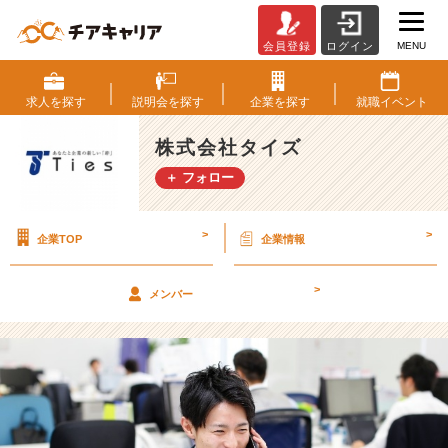
MENU
会員登録
ログイン
【イ
ン
タ
求人を
探す
説明会を
探す
企業を
探す
就職
イベント
ー
ン】
株式会社タイズ
人
＋ フォロー
材
紹
介
>
>
企業TOP
企業情報
体
験
募
>
メンバー
集
開
始
し
ま
し
た！！