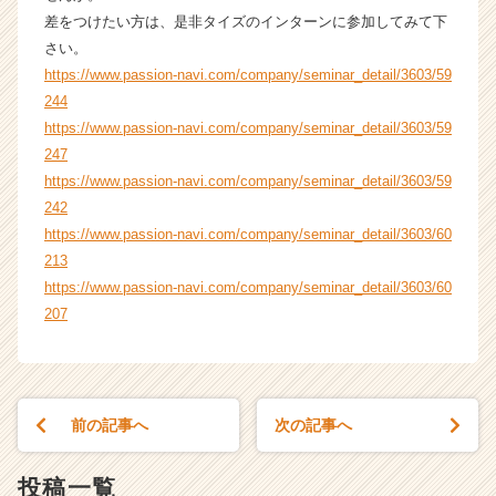
ト
差をつけたい方は、是非タイズのインターンに参加してみて下
チ
さい。
ア
https://www.passion-navi.com/company/seminar_detail/3603/59
キ
244
ャ
https://www.passion-navi.com/company/seminar_detail/3603/59
リ
247
ア
https://www.passion-navi.com/company/seminar_detail/3603/59
（C
h
242
e
https://www.passion-navi.com/company/seminar_detail/3603/60
e
213
r
https://www.passion-navi.com/company/seminar_detail/3603/60
C
207
a
r
e
e
r）
前の記事へ
次の記事へ
投稿一覧