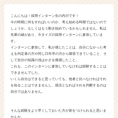
ベ
ン
チ
こんにちは！採用インターン生の内川です！
ャ
今の時期に何をすればいいのか、考え始める時期ではないので
ー・
しょうか。もしくはもう動き始めているかもしれません。私は
成
長
先輩の縁があり、今タイズの採用インターンに参加していま
企
す。
業
インターンに参加して、私が感じたことは、自分になかった考
か
えを内定者の方や同じ21年卒の方から吸収できていること、そ
ら
して自分の知識の浅はかさを痛感したこと。
ス
これも、このインターンに参加していなければ経験することは
カ
できませんでした。
ウ
ト
いくら自分はできると思っていても、他者と比べなければそれ
が
を知ることはできませんし、就活となればそれを判断するのは
届
自分ではありません。
く
就
活
そんな経験をより早くしておいた方が差をつけられると思いま
サ
せんか。
イ