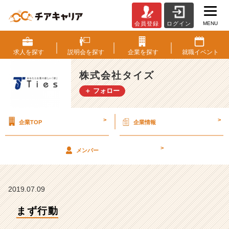
MENU
会員登録
ログイン
ま
ず
行
求人を
探す
説明会を
探す
企業を
探す
就職
イベント
動
【株
株式会社タイズ
式
＋ フォロー
会
社
タ
>
>
企業TOP
企業情報
イ
ズ
の
>
メンバー
タ
イ
ム
ラ
2019.07.09
イ
まず行動
ン】
|