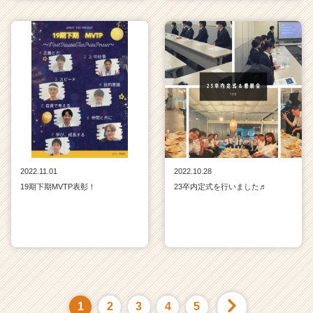
2022.11.01
2022.10.28
19期下期MVTP表彰！
23卒内定式を行いました♬
1
2
3
4
5