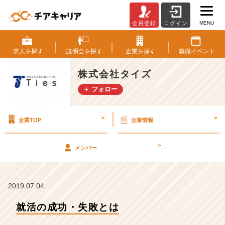
MENU
会員登録
ログイン
就
活
の
求人を
探す
説明会を
探す
企業を
探す
就職
イベント
成
功・
株式会社タイズ
失
＋ フォロー
敗
と
は
>
>
企業TOP
企業情報
【株
式
会
>
メンバー
社
タ
イ
ズ
2019.07.04
の
就活の成功・失敗とは
タ
イ