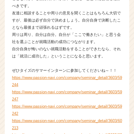
く
べきです。
就
友達に相談することや周りの意見を聞くことはもちろん大切で
活
すが、最後は必ず自分で決めましょう。自分自身で決断したこ
サ
となら最後まで頑張れるはずです。
イ
周りは周り、自分は自分。自分が「ここで働きたい」と思う会
ト
社を選ぶことが就職活動の成功につながります。
チ
自分自身が悔いのない就職活動をすることができたなら、それ
ア
キ
は「就活に成功した」ということになると思います。
ャ
リ
ぜひタイズのサマーインターンに参加してくださいね～！！
ア
https://www.passion-navi.com/company/seminar_detail/3603/59
（C
244
h
https://www.passion-navi.com/company/seminar_detail/3603/59
e
247
e
r
https://www.passion-navi.com/company/seminar_detail/3603/59
C
242
a
https://www.passion-navi.com/company/seminar_detail/3603/60
r
213
e