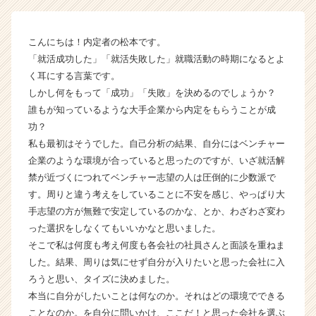
ム
ラ
イ
こんにちは！内定者の松本です。
ン】
「就活成功した」「就活失敗した」就職活動の時期になるとよ
|
く耳にする言葉です。
ベ
ン
しかし何をもって「成功」「失敗」を決めるのでしょうか？
チ
誰もが知っているような大手企業から内定をもらうことが成
ャ
功？
ー・
私も最初はそうでした。自己分析の結果、自分にはベンチャー
成
企業のような環境が合っていると思ったのですが、いざ就活解
長
禁が近づくにつれてベンチャー志望の人は圧倒的に少数派で
企
す。周りと違う考えをしていることに不安を感じ、やっぱり大
業
か
手志望の方が無難で安定しているのかな、とか、わざわざ変わ
ら
った選択をしなくてもいいかなと思いました。
ス
そこで私は何度も考え何度も各会社の社員さんと面談を重ねま
カ
した。結果、周りは気にせず自分が入りたいと思った会社に入
ウ
ろうと思い、タイズに決めました。
ト
本当に自分がしたいことは何なのか。それはどの環境でできる
が
ことなのか。を自分に問いかけ、ここだ！と思った会社を選ぶ
届