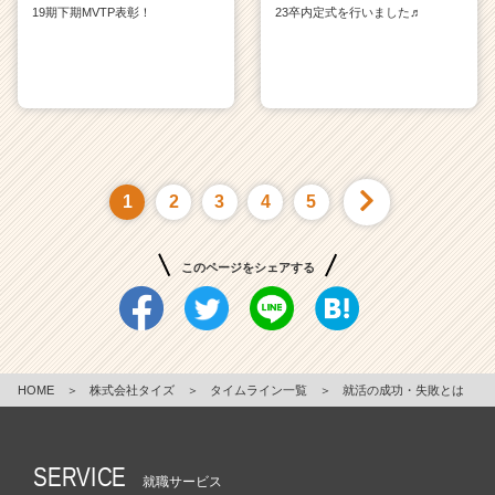
19期下期MVTP表彰！
23卒内定式を行いました♬
1
2
3
4
5
このページをシェアする
HOME
＞
株式会社タイズ
＞
タイムライン一覧
＞
就活の成功・失敗とは
SERVICE
就職サービス