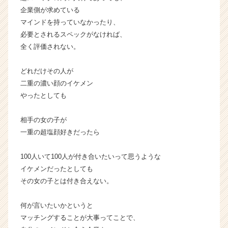
就
企業側が求めている
活
マインドを持っていなかったり、
サ
必要とされるスペックがなければ、
イ
全く評価されない。
ト
チ
どれだけその人が
ア
二重の濃い顔のイケメン
キ
ャ
やったとしても
リ
ア
相手の女の子が
（C
一重の超塩顔好きだったら
h
e
100人いて100人が付き合いたいって思うような
e
イケメンだったとしても
r
C
その女の子とは付き合えない。
a
r
何が言いたいかというと
e
マッチングすることが大事ってことで、
e