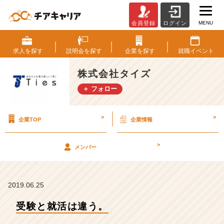
MENU
会員登録
ログイン
受
験
と
求人を
探す
説明会を
探す
企業を
探す
就職
イベント
就
活
株式会社タイズ
は
＋ フォロー
違
う。
【株
>
>
企業TOP
企業情報
式
会
社
>
メンバー
タ
イ
ズ
の
2019.06.25
タ
受験と就活は違う。
イ
ム