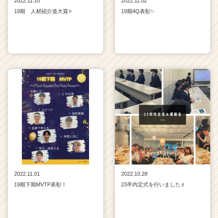
2022.11.10
2022.11.02
19期 人材紹介道大賞⭐
19期4Q表彰✨
2022.11.01
2022.10.28
19期下期MVTP表彰！
23卒内定式を行いました♬