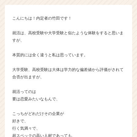
ラ
イ
ン】
こんにちは！内定者の竹田です！
|
ベ
就活は、高校受験や大学受験と似たような体験をすると思いま
ン
チ
すが、
ャ
ー・
本質的には全く違うと私は思っています。
成
長
大学受験、高校受験は大体は学力的な偏差値から評価がされて
企
合否が出ますが、
業
か
ら
就活ってのは
ス
要は恋愛みたいなもんで、
カ
ウ
こっちがどれだけその企業が
ト
好きで、
が
行く気満々で、
届
超スペックの高い人材であっても、
く