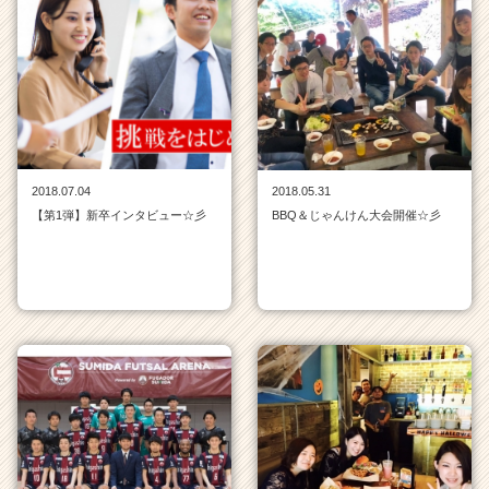
一
覧
|
ベ
ン
チ
ャ
ー・
成
2018.07.04
2018.05.31
長
【第1弾】新卒インタビュー☆彡
BBQ＆じゃんけん大会開催☆彡
企
業
か
ら
ス
カ
ウ
ト
が
届
く
就