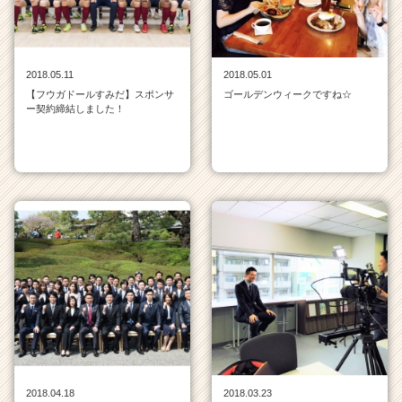
活
サ
イ
ト
2018.05.11
2018.05.01
チ
【フウガドールすみだ】スポンサ
ゴールデンウィークですね☆
ー契約締結しました！
ア
キ
ャ
リ
ア
（C
h
e
e
r
C
a
r
e
e
r）
2018.04.18
2018.03.23