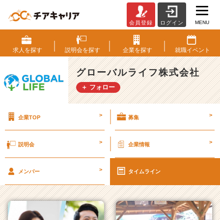
MENU
会員登録
ログイン
グ
ロ
ー
求人を
探す
説明会を
探す
企業を
探す
就職
イベント
バ
ル
グローバルライフ株式会社
ラ
＋ フォロー
イ
フ
株
>
>
企業TOP
募集
式
会
社
>
>
説明会
企業情報
の
タ
>
イ
メンバー
タイムライン
ム
ラ
イ
ン