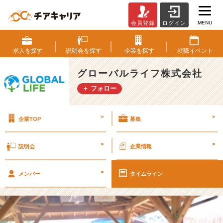
MENU
会員登録
ログイン
B
B
Q
求人を
探す
説明会を
探す
企業を
探す
就職
イベント
＆
じ
グローバルライフ株式会社
ゃ
＋ フォロー
ん
け
ん
>
>
企業TOP
募集
大
会
開
>
>
説明会
企業情報
催
☆
>
彡
メンバー
タイムライン
【グ
ロ
ー
バ