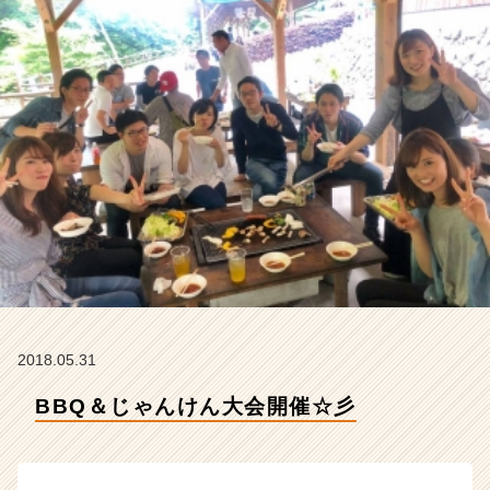
ル
ラ
イ
フ
株
式
会
社
の
タ
イ
ム
ラ
イ
ン】
|
2018.05.31
ベ
ン
BBQ＆じゃんけん大会開催☆彡
チ
ャ
ー・
成