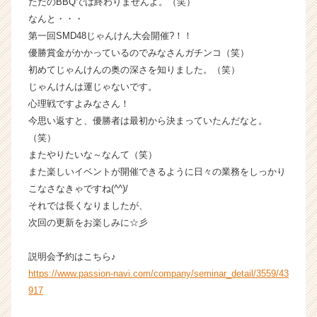
ただのBBQでは終わりませんよ。（笑）
リ
なんと・・・
ア
第一回SMD48じゃんけん大会開催?！！
（C
優勝賞金がかかっているのでみなさんガチンコ（笑）
h
e
初めてじゃんけんの奥の深さを知りました。（笑）
e
じゃんけんは運じゃないです。
r
心理戦ですよみなさん！
C
今思い返すと、優勝者は最初から決まっていたんだなと。
a
（笑）
r
またやりたいな～なんて（笑）
e
また楽しいイベントが開催できるように日々の業務をしっかり
e
r）
こなさなきゃですね(^^)/
それでは長くなりましたが、
次回の更新をお楽しみに☆彡
説明会予約はこちら♪
https://www.passion-navi.com/company/seminar_detail/3559/43
917