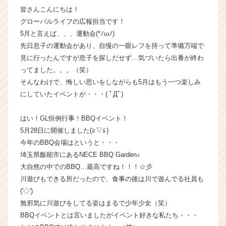
皆さんこんにちは！
長
企
グローバルライフの広報担当です！
業
5月と言えば、、、運動会(*ﾉωﾉ)
か
先日息子の運動会があり、自慢の一眼レフを持って準備万端で
ら
見に行ったんですが息子を探しだせず…気づいたら出番が終わ
ス
ってました。。。（笑）
カ
そんなわけで、悔しい思いをしながらも5月はもう一つ楽しみ
ウ
にしていたイベントが・・・( ﾟДﾟ)
ト
が
届
はい！GL恒例行事！BBQイベント！
く
5月28日に開催しました(≧▽≦)
就
今年のBBQ会場はというと・・・
活
埼玉県飯能市にあるNECE BBQ Garden♪
サ
大自然の中でのBBQ…最高ですね！！！☆彡
イ
川遊びもできる所だったので、食事の後は川で遊んでる社員も
ト
チ
('◇')ゞ
ア
無邪気に川遊びをしてる姿はまるで少年少女（笑）
キ
BBQイベントとは言いましたがイベント好きな私たち・・・
ャ