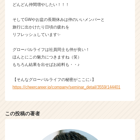
h
どんどん仲間増やしたい！！！
e
e
そしてGWやお盆の長期休みは仲のいいメンバーと
r
旅行に出かけたり日頃の疲れを
C
リフレッシュしています✨
a
r
グローバルライフは社員同士も仲が良い！
e
e
ほんとにこの魅力につきますね（笑）
r）
もちろん結果を出せばお給料も・・♪
【そんなグローバルライフの秘密がここに↓】
https://cheercareer.jp/company/seminar_detail/3559/144401
この投稿の著者