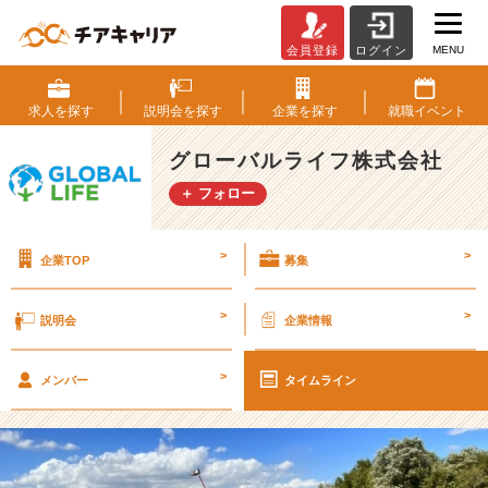
MENU
会員登録
ログイン
愉
快
な
求人を
探す
説明会を
探す
企業を
探す
就職
イベント
仲
間
グローバルライフ株式会社
た
＋ フォロー
ち"G
L
ブ
>
>
企業TOP
募集
ラ
ザ
ー
>
>
説明会
企業情報
ズ"【グ
ロ
>
ー
メンバー
タイムライン
バ
ル
ラ
イ