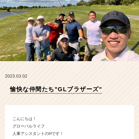
フ
株
式
会
社
の
タ
イ
ム
ラ
イ
ン】
2023.03.02
|
ベ
愉快な仲間たち"GLブラザーズ"
ン
チ
ャ
ー・
こんにちは！
成
長
グローバルライフ
企
人事アシスタントのHです！
業