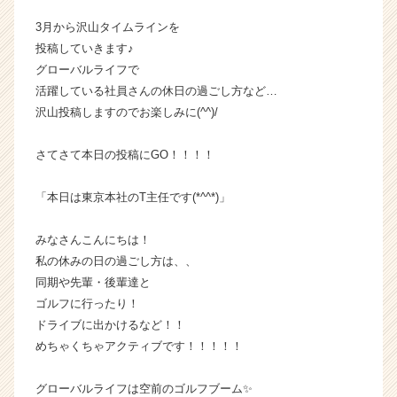
か
3月から沢山タイムラインを
ら
投稿していきます♪
ス
グローバルライフで
カ
活躍している社員さんの休日の過ごし方など…
ウ
ト
沢山投稿しますのでお楽しみに(^^)/
が
届
さてさて本日の投稿にGO！！！！
く
就
「本日は東京本社のT主任です(*^^*)」
活
サ
みなさんこんにちは！
イ
ト
私の休みの日の過ごし方は、、
チ
同期や先輩・後輩達と
ア
ゴルフに行ったり！
キ
ドライブに出かけるなど！！
ャ
めちゃくちゃアクティブです！！！！！
リ
ア
グローバルライフは空前のゴルフブーム✨
（C