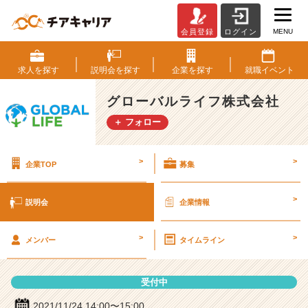
MENU
会員登録
ログイン
グ
ロ
ー
求人を
探す
説明会を
探す
企業を
探す
就職
イベント
バ
ル
グローバルライフ株式会社
ラ
＋ フォロー
イ
フ
株
>
>
企業TOP
募集
式
会
社
>
説明会
企業情報
の
説
>
>
明
メンバー
タイムライン
会
詳
受付中
細
|
2021/11/24 14:00〜15:00