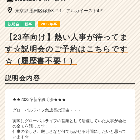
ベ
ン
東京都 墨田区錦糸3-2-1 アルカイースト4Ｆ
チ
ャ
説明会
新卒
2022年卒
ー・
成
【23卒向け】熱い人事が待ってま
長
す☆説明会のご予約はこちらです
企
業
☆（履歴書不要！）
か
ら
ス
説明会内容
カ
ウ
ト
★★2023卒新卒説明会★★★
が
届
グローバルライフ急成長の理由・・・
く
就
実際にグローバルライフの営業として活躍していた人事が会社
の全てを話します！！！
活
仕事の楽しさ、厳しさなど何でも話せる時間にしたいと思って
サ
います☆
イ