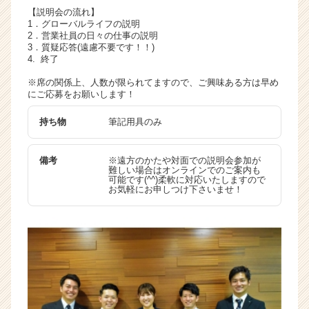
【説明会の流れ】
1．グローバルライフの説明
2．営業社員の日々の仕事の説明
3．質疑応答(遠慮不要です！！)
4. 終了
※席の関係上、人数が限られてますので、ご興味ある方は早め
にご応募をお願いします！
持ち物
筆記用具のみ
備考
※遠方のかたや対面での説明会参加が
難しい場合はオンラインでのご案内も
可能です(^^)柔軟に対応いたしますので
お気軽にお申しつけ下さいませ！