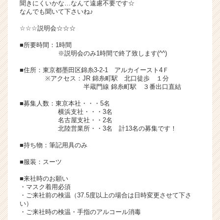
聞きにくいかな…なんて遠慮不要です☆
ト
なんでも聞いて下さいね♪
チ
☆☆☆説明会☆☆☆
ア
キ
■所要時間：1時間
ャ
※説明会のみ1時間で終了致します(^^)
リ
■住所：東京都墨田区錦糸3-2-1 アルカイースト4Ｆ
ア
※アクセス：JR 錦糸町駅 北口徒歩 １分
（C
半蔵門線 錦糸町駅 ３番出口直結
h
e
■募集人数：東京本社・・・5名
横浜支社・・・3名
e
名古屋支社・・2名
r
北陸営業所・・3名 計13名の募集です！
C
a
■持ち物：筆記用具のみ
r
■服装：スーツ
e
e
■来社時のお願い
r）
・マスク着用必須
・ご来社前の検温（37.5度以上の場合は日時変更させて下さ
い）
・ご来社時の検温・手指のアルコール消毒