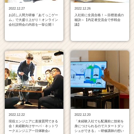
ス
2022.12.27
2022.12.26
カ
お試し人間力研修「あてっこゲー
入社前に全員合格！～目標達成の
ウ
ム」で大盛り上がり！オンライン
秘訣～【内定者交流会で作戦会
ト
会社説明会の内容を一挙公開！
議】
が
届
く
就
活
サ
イ
ト
チ
ア
キ
ャ
リ
ア
2022.12.22
2022.12.20
（C
現役エンジニアに直接質問できる
「未経験入社でも配属前に技術を
h
会！未経験向けサーバ・ネットワ
身につけられるのでスタートダッ
e
ークエンジニア一日体験会♪
シュができる」～研修講師の想い