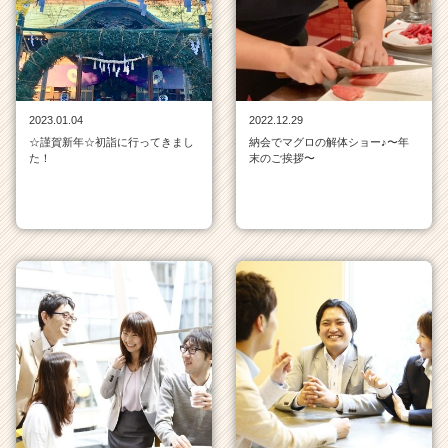
社
の
タ
イ
ム
ラ
2023.01.04
2022.12.29
イ
☆謹賀新年☆初詣に行ってきまし
納会でマグロの解体ショー♪〜年
ン
た！
末のご挨拶〜
一
覧
|
ベ
ン
チ
ャ
ー・
成
長
企
業
か
ら