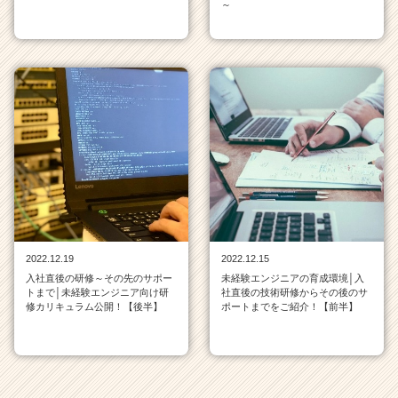
～
e
r
C
a
r
e
e
r）
2022.12.19
2022.12.15
入社直後の研修～その先のサポー
未経験エンジニアの育成環境│入
トまで│未経験エンジニア向け研
社直後の技術研修からその後のサ
修カリキュラム公開！【後半】
ポートまでをご紹介！【前半】