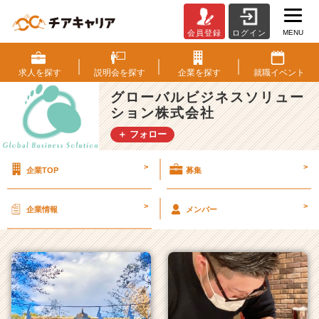
MENU
会員登録
ログイン
グ
ロ
ー
求人を
探す
説明会を
探す
企業を
探す
就職
イベント
バ
グローバルビジネスソリュー
ル
ション株式会社
ビ
ジ
＋ フォロー
ネ
ス
>
>
企業TOP
募集
ソ
リ
ュ
>
>
企業情報
メンバー
ー
シ
ョ
ン
株
式
会