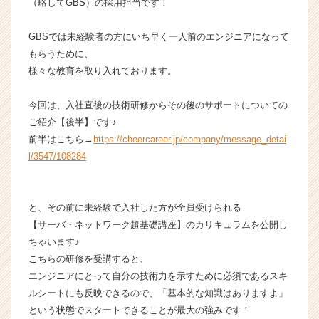
（略してGBS）の採用担当です！
【グ
ロ
GBSでは未経験者の方にいち早く一人前のエンジニアになって
ー
もらうために、
バ
様々な教育を取り入れております。
ル
ビ
ジ
今回は、入社直後の技術研修からその後のサポートについての
ネ
ご紹介【後半】です♪
ス
前半はこちら→
https://cheercareer.jp/company/message_detai
ソ
l/3547/108284
リ
ュ
ー
と、その前に未経験で入社した方が全員受けられる
シ
ョ
【サーバ・ネットワーク超基礎講座】のカリキュラムを公開し
ン
ちゃいます♪
株
こちらの研修を受講すると、
式
エンジニアにとって自分の技術力を示すために必須であるスキ
会
ルシートにも反映できるので、「基本的な知識はありますよ」
社
という状態でスタートできることが最大の強みです！
の