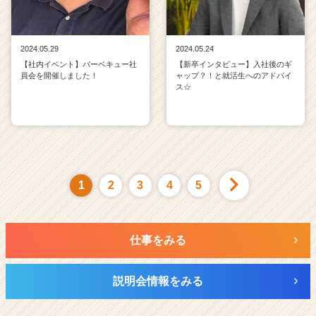
2024.05.29
2024.05.24
【社内イベント】バーベキュー社
【新卒インタビュー】入社後のギ
員会を開催しました！
ャップ？！と就活生へのアドバイ
ス☆
1
2
3
4
5
仕事をみる
説明会情報をみる