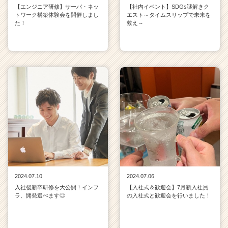
【エンジニア研修】サーバ・ネッ
【社内イベント】SDGs謎解きク
トワーク構築体験会を開催しまし
エスト～タイムスリップで未来を
た！
救え～
2024.07.10
2024.07.06
入社後新卒研修を大公開！インフ
【入社式＆歓迎会】7月新入社員
ラ、開発選べます◎
の入社式と歓迎会を行いました！