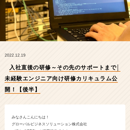
未
経
験
エ
ン
ジ
ニ
ア
向
2022.12.19
け
研
入社直後の研修～その先のサポートまで│
修
カ
未経験エンジニア向け研修カリキュラム公
リ
キ
開！【後半】
ュ
ラ
ム
公
みなさんこんにちは！
開！
【後
グローバルビジネスソリューション株式会社
半】