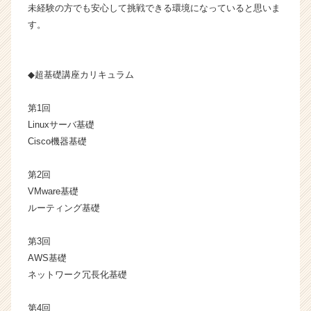
未経験の方でも安心して挑戦できる環境になっていると思いま
タ
イ
す。
ム
ラ
イ
◆超基礎講座カリキュラム
ン】
|
第1回
ベ
Linuxサーバ基礎
ン
チ
Cisco機器基礎
ャ
ー・
第2回
成
VMware基礎
長
ルーティング基礎
企
業
第3回
か
ら
AWS基礎
ス
ネットワーク冗長化基礎
カ
ウ
第4回