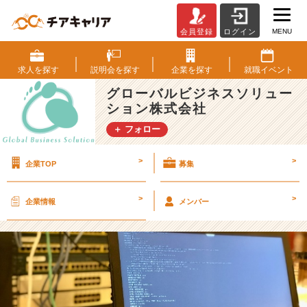
MENU
会員登録
ログイン
入
社
直
求人を
探す
説明会を
探す
企業を
探す
就職
イベント
後
グローバルビジネスソリュー
の
ション株式会社
研
修
＋ フォロー
～
そ
>
>
企業TOP
募集
の
先
の
>
>
企業情報
メンバー
サ
ポ
ー
ト
ま
で
│