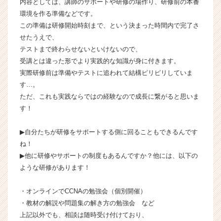
内容としては、講師のサポートや研修の場作り、研修前の本番
r
環境を作る準備などです。
e
この準備は研修開始時刻まで、という決まった時間内で完了さ
e
せたうえで、
r）
テストまで終わらせないといけないので、
受講とは違った形でより実践的な知識が身に付きます。
実際研修前は準備やテストに追われて結構ピリピリしていま
す…。
ただ、これも実践ならではの経験なので成長に繋がると思いま
す！
▶自分たちが研修をサポートする側に回ることもできるんです
ね！
▶他に研修やサポートの制度もあるんですか？他には、以下の
ような研修があります！
・オンラインでCCNAの勉強会（個別開催）
・教材の解説や問題集の解き方の勉強会 など
上記以外でも、相談は随時受け付けており、