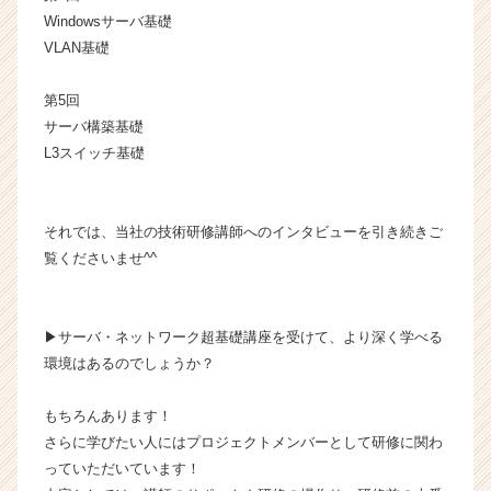
ト
Windowsサーバ基礎
が
VLAN基礎
届
く
就
第5回
活
サーバ構築基礎
サ
L3スイッチ基礎
イ
ト
チ
それでは、当社の技術研修講師へのインタビューを引き続きご
ア
覧くださいませ^^
キ
ャ
リ
ア
▶サーバ・ネットワーク超基礎講座を受けて、より深く学べる
（C
環境はあるのでしょうか？
h
e
もちろんあります！
e
さらに学びたい人にはプロジェクトメンバーとして研修に関わ
r
C
っていただいています！
a