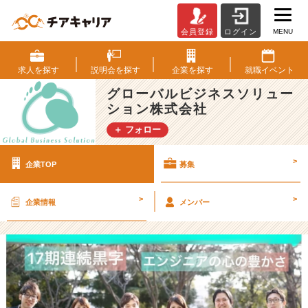
MENU
会員登録
ログイン
グ
ロ
ー
求人を
探す
説明会を
探す
企業を
探す
就職
イベント
バ
グローバルビジネスソリュー
ル
ション株式会社
ビ
ジ
＋ フォロー
ネ
ス
>
企業TOP
募集
ソ
リ
ュ
>
>
企業情報
メンバー
ー
シ
ョ
ン
株
式
会