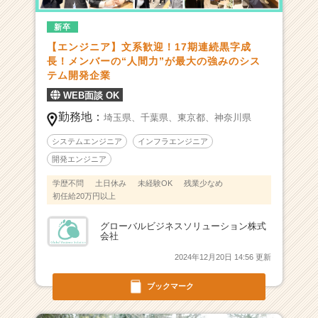
1
新卒
2
0％！
【エンジニア】文系歓迎！17期連続黒字成
『エ
長！メンバーの“人間力”が最大の強みのシス
ン
テム開発企業
ジ
WEB面談 OK
ニ
勤務地：
ア
埼玉県、
千葉県、
東京都、
神奈川県
の
システムエンジニア
インフラエンジニア
心
開発エンジニア
の
豊
学歴不問
土日休み
未経験OK
残業少なめ
か
初任給20万円以上
さ』
を
グローバルビジネスソリューション株式
会社
追
求
2024年12月20日 14:56 更新
す
る
ブックマーク
会
社