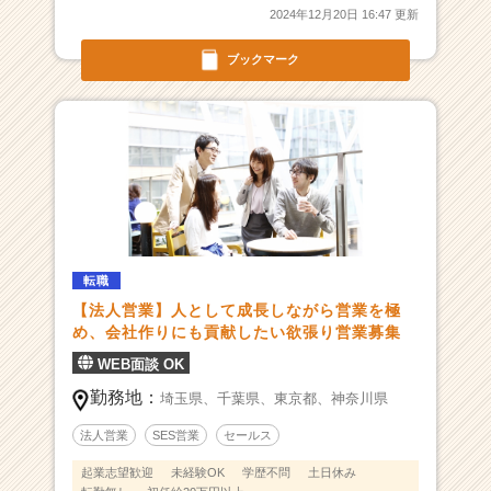
サ
2024年12月20日 16:47 更新
イ
ト
ブックマーク
チ
ア
キ
ャ
リ
ア
（C
h
e
e
転職
r
【法人営業】人として成長しながら営業を極
C
め、会社作りにも貢献したい欲張り営業募集
a
WEB面談 OK
r
勤務地：
e
埼玉県、
千葉県、
東京都、
神奈川県
e
法人営業
SES営業
セールス
r）
起業志望歓迎
未経験OK
学歴不問
土日休み