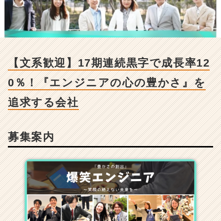
社
の
採
用/
求
人
【文系歓迎】17期連続黒字で成長率12
-
【文
0％！『エンジニアの心の豊かさ』を
系
歓
追求する会社
迎】
1
7
募集案内
期
連
続
黒
字
で
成
長
率