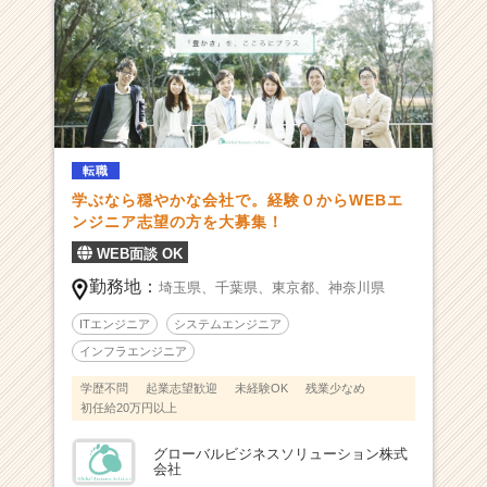
|
ベ
ン
チ
ャ
ー・
成
転職
長
企
学ぶなら穏やかな会社で。経験０からWEBエ
業
ンジニア志望の方を大募集！
か
WEB面談 OK
ら
勤務地：
ス
埼玉県、
千葉県、
東京都、
神奈川県
カ
ITエンジニア
システムエンジニア
ウ
インフラエンジニア
ト
が
学歴不問
起業志望歓迎
未経験OK
残業少なめ
届
初任給20万円以上
く
就
グローバルビジネスソリューション株式
会社
活