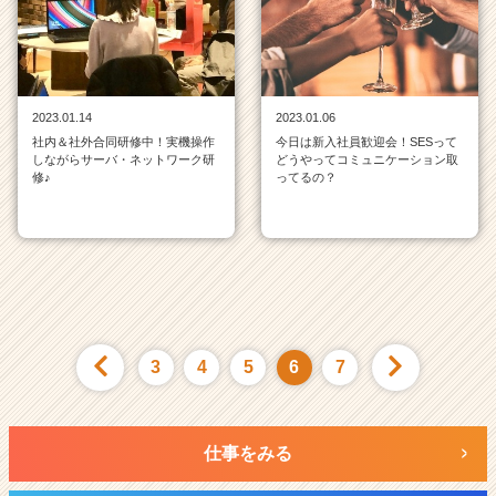
2023.01.14
2023.01.06
社内＆社外合同研修中！実機操作
今日は新入社員歓迎会！SESって
しながらサーバ・ネットワーク研
どうやってコミュニケーション取
修♪
ってるの？
3
4
5
6
7
仕事をみる