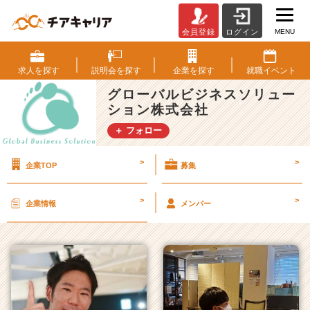
MENU
会員登録
ログイン
グ
ロ
ー
求人を
探す
説明会を
探す
企業を
探す
就職
イベント
バ
グローバルビジネスソリュー
ル
ション株式会社
ビ
ジ
＋ フォロー
ネ
ス
>
>
企業TOP
募集
ソ
リ
ュ
>
>
企業情報
メンバー
ー
シ
ョ
ン
株
式
会