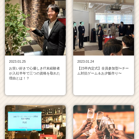
2023.01.25
2023.01.24
お笑い好きで心優しきIT未経験者
【23卒内定式】全員参加型〜チー
が入社半年で三つの資格を取れた
ム対抗ゲーム＆お夕飯作り〜
理由とは！？