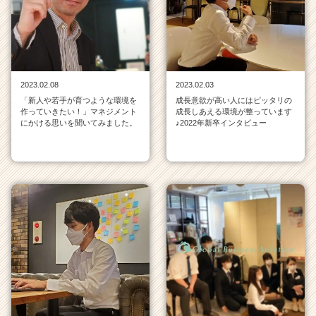
社
の
タ
イ
ム
ラ
2023.02.08
2023.02.03
イ
「新人や若手が育つような環境を
成長意欲が高い人にはピッタリの
ン
作っていきたい！」マネジメント
成長しあえる環境が整っています
一
にかける思いを聞いてみました。
♪2022年新卒インタビュー
覧
|
ベ
ン
チ
ャ
ー・
成
長
企
業
か
ら