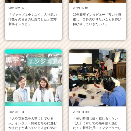
ス
2023.02.02
2023.02.01
カ
「ギャップは全くなく、入社前の
22年新卒インタビュー「互いを尊
ウ
印象そのままの社風でした」22年
重し、自身のやりたいことを伸び
ト
新卒インタビュー
伸びやっていきたい！」
が
届
く
就
活
サ
イ
ト
チ
ア
キ
ャ
リ
ア
2023.01.31
2023.01.30
（C
「人や雰囲気を大事にしている
「長い時間も短く感じるくらい
h
人、インフラ・開発どちらに進む
【人】に対しての熱を強く感じ
e
かまだまだ迷っている人はGBSに
た！」新卒社員にインタビューし