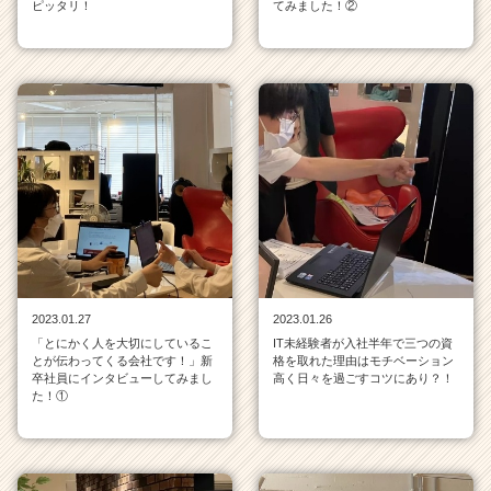
ピッタリ！
てみました！②
e
r
C
a
r
e
e
r）
2023.01.27
2023.01.26
「とにかく人を大切にしているこ
IT未経験者が入社半年で三つの資
とが伝わってくる会社です！」新
格を取れた理由はモチベーション
卒社員にインタビューしてみまし
高く日々を過ごすコツにあり？！
た！①