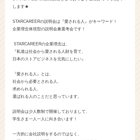
タ
します★
イ
ム
STARCAREERの説明会は『愛される人』がキーワード！
ラ
企業理念体現型の説明会兼選考会です！
イ
ン】
STARCAREERの企業理念は、
|
『私達は社会から愛される人財を育て、
ベ
ン
日本のストアビジネスを元気にしたい』
チ
ャ
『愛される人』とは、
ー・
社会から必要とされる人、
成
求められる人、
長
選ばれる人のことだと思っています。
企
業
か
説明会は少人数制で開催しておりまして、
ら
学生さま一人一人に向き合います！
ス
カ
一方的に会社説明をするのではなく、
ウ