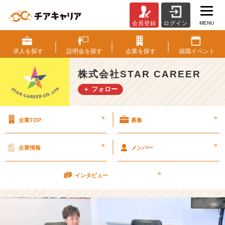
MENU
会員登録
ログイン
★
S
T
求人を
探す
説明会を
探す
企業を
探す
就職
イベント
A
R
株式会社STAR CAREER
C
＋ フォロー
A
R
E
>
>
企業TOP
募集
E
R
【企
>
>
企業情報
メンバー
業
理
>
念
インタビュー
体
現
型】
説