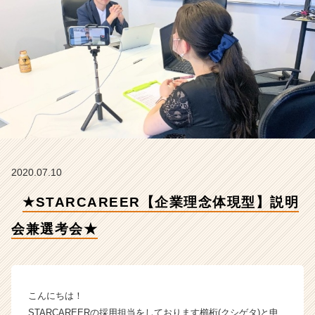
明
会
兼
選
考
会
★
【株
式
会
社
S
2020.07.10
T
A
★STARCAREER【企業理念体現型】説明
R
C
会兼選考会★
A
R
E
E
こんにちは！
R
STARCAREERの採用担当をしております櫛桁(クシゲタ)と申
の