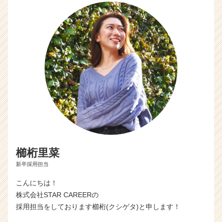
a
r
e
e
r）
櫛桁里菜
新卒採用担当
こんにちは！
株式会社STAR CAREERの
採用担当をしております櫛桁(クシゲタ)と申します！