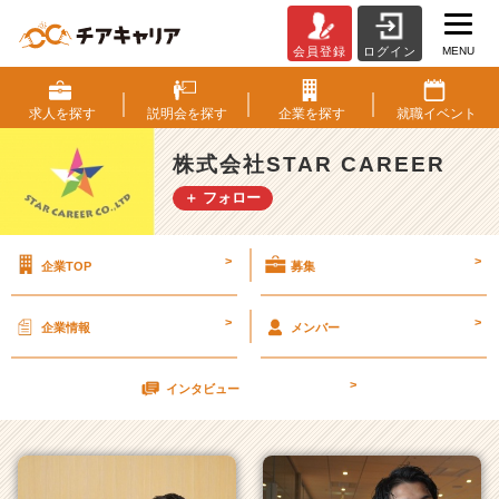
MENU
会員登録
ログイン
株
式
会
求人を
探す
説明会を
探す
企業を
探す
就職
イベント
社
S
株式会社STAR CAREER
T
＋ フォロー
A
R
C
>
>
企業TOP
募集
A
R
E
>
>
企業情報
メンバー
E
R
>
の
インタビュー
タ
イ
ム
ラ