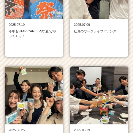
く
就
活
サ
2025.07.10
2025.07.09
イ
今年もSTAR CAREERの“夏”がや
社員のワークライフバランス！
ってくる！
ト
チ
ア
キ
ャ
リ
ア
（C
h
e
e
r
C
a
r
e
2025.06.25
2025.05.29