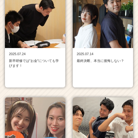
イ
ン
一
覧
|
ベ
ン
チ
ャ
2025.07.24
2025.07.14
ー・
新卒研修では"お金"についても学
最終決断、本当に後悔しない？
成
びます！
長
企
業
か
ら
ス
カ
ウ
ト
が
届