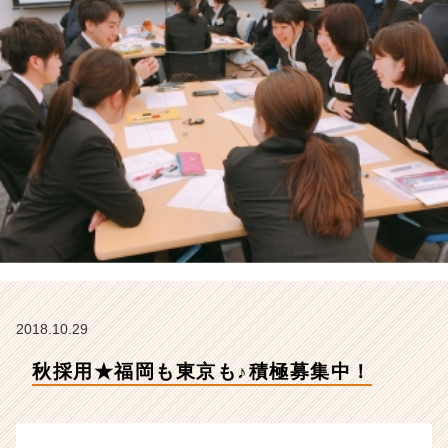
社
S
T
A
R
C
A
R
E
E
R
の
タ
イ
ム
ラ
2018.10.29
イ
ン】
秋採用★福岡も東京も♪積極募集中！
|
ベ
ン
チ