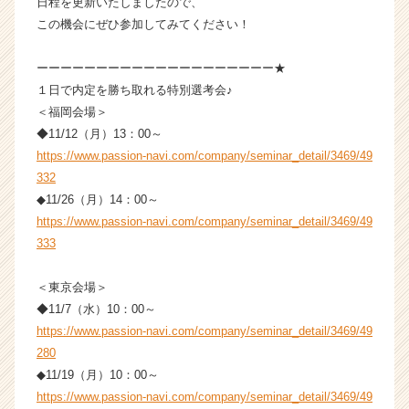
日程を更新いたしましたので、
ア
この機会にぜひ参加してみてください！
キ
ャ
ーーーーーーーーーーーーーーーーーーーー★
リ
ア
１日で内定を勝ち取れる特別選考会♪
（C
＜福岡会場＞
h
◆11/12（月）13：00～
e
https://www.passion-navi.com/company/seminar_detail/3469/49
e
332
r
◆11/26（月）14：00～
C
https://www.passion-navi.com/company/seminar_detail/3469/49
a
r
333
e
e
＜東京会場＞
r）
◆11/7（水）10：00～
https://www.passion-navi.com/company/seminar_detail/3469/49
280
◆11/19（月）10：00～
https://www.passion-navi.com/company/seminar_detail/3469/49