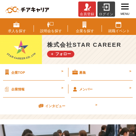
MENU
会員登録
ログイン
秋
採
用
求人を
探す
説明会を
探す
企業を
探す
就職
イベント
★
福
株式会社STAR CAREER
岡
＋ フォロー
も
東
京
>
>
企業TOP
募集
も
♪
積
>
>
企業情報
メンバー
極
募
>
集
インタビュー
中！
【株
式
会