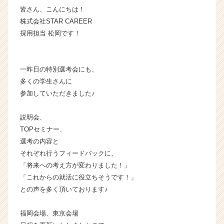
皆さん、こんにちは！
ャ
ー・
株式会社STAR CAREER
成
採用担当 松岡です！
長
企
業
一昨日の特別選考会にも、
か
多くの学生さんに
ら
参加していただきました♪
ス
カ
ウ
説明会、
ト
TOPセミナー、
が
選考の内容と
届
それぞれ行うフィードバックに、
く
「将来への考え方が変わりました！」
就
「これからの就活に役立ちそうです！」
活
サ
との声を多く頂いております♪
イ
ト
福岡会場、東京会場
チ