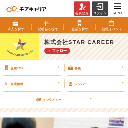
MENU
会員登録
ログイン
振
り
返
求人を
探す
説明会を
探す
企業を
探す
就職
イベント
り
面
株式会社STAR CAREER
談
＋ フォロー
★
v
e
>
>
企業TOP
募集
r.
2
【株
>
>
企業情報
メンバー
式
会
>
社
インタビュー
S
T
A
R