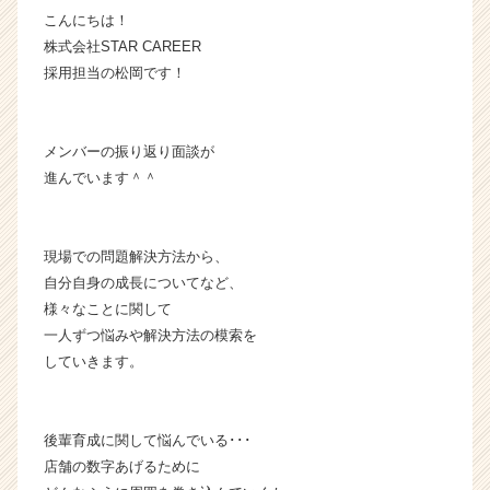
こんにちは！
業
か
株式会社STAR CAREER
ら
採用担当の松岡です！
ス
カ
ウ
メンバーの振り返り面談が
ト
進んでいます＾＾
が
届
く
就
現場での問題解決方法から、
活
自分自身の成長についてなど、
サ
様々なことに関して
イ
一人ずつ悩みや解決方法の模索を
ト
していきます。
チ
ア
キ
ャ
後輩育成に関して悩んでいる･･･
リ
店舗の数字あげるために
ア