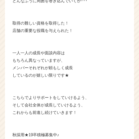
どんなふうに周囲を巻き込んでいくか･･･
（C
h
e
取得の難しい資格を取得した！
e
r
店舗の重要な役職を与えられた！
C
a
r
一人一人の成長や面談内容は
e
もちろん異なっていますが、
e
メンバーそれぞれが頼もしく成長
r）
しているのが嬉しい限りです★
こちらでよりサポートをしていけるよう、
そして会社全体が成長していけるよう、
これからも前進し続けていきます！
秋採用★19卒積極募集中♪