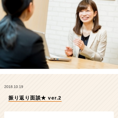
C
A
R
E
E
R
の
タ
イ
ム
ラ
イ
ン】
|
ベ
ン
2018.10.19
チ
ャ
振り返り面談★ ver.2
ー・
成
長
企