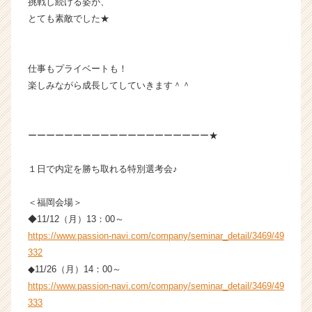
挑戦し続ける姿が、
チ
とても素敵でした★
ア
キ
ャ
リ
仕事もプライベートも！
ア
楽しみながら成長してしていきます＾＾
（C
h
e
ーーーーーーーーーーーーーーーーーーーー★
e
r
１日で内定を勝ち取れる特別選考会♪
C
a
r
＜福岡会場＞
e
◆11/12（月）13：00～
e
https://www.passion-navi.com/company/seminar_detail/3469/49
r）
332
◆11/26（月）14：00～
https://www.passion-navi.com/company/seminar_detail/3469/49
333