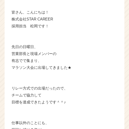
チ
ャ
皆さん、こんにちは！
ー・
株式会社STAR CAREER
成
採用担当 松岡です！
長
企
業
先日の日曜日、
か
営業部長と現場メンバーの
ら
ス
有志でで集まり、
カ
マラソン大会に出場してきました★
ウ
ト
が
リレー方式での出場だったので、
届
チームで協力して
く
目標を達成できたようです＾＾♪
就
活
サ
イ
仕事以外のことにも、
ト