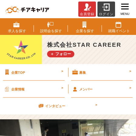
MENU
会員登録
ログイン
有
志
メ
求人を
探す
説明会を
探す
企業を
探す
就職
イベント
ン
バ
株式会社STAR CAREER
ー
＋ フォロー
が
マ
ラ
>
>
企業TOP
募集
ソ
ン
大
>
>
企業情報
メンバー
会
に
>
出
インタビュー
場
♪
【株
式