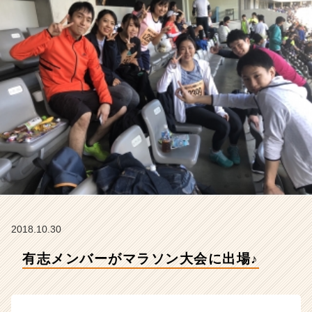
会
社
S
T
A
R
C
A
R
E
E
R
の
タ
イ
ム
2018.10.30
ラ
イ
有志メンバーがマラソン大会に出場♪
ン】
|
ベ
ン