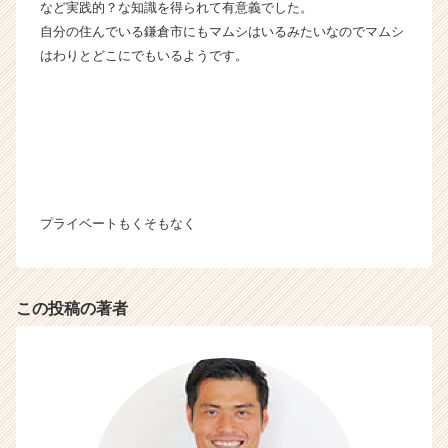
など実践的？な知識を得られて有意義でした。
e
自分の住んでいる鎌倉市にもマムシはいるみたいなのでマムシ
e
r
はわりとどこにでもいるようです。
C
a
r
e
e
r）
プライベートもくそもなく
この投稿の著者