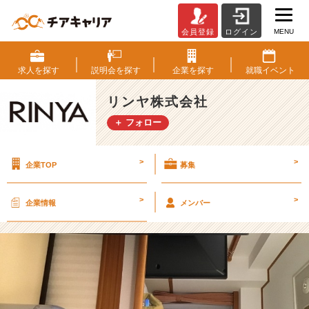
MENU
会員登録
ログイン
お
ん
お
求人を
探す
説明会を
探す
企業を
探す
就職
イベント
ふ
と
リンヤ株式会社
切
＋ フォロー
り
替
え
>
>
企業TOP
募集
て
ち
ゃ
>
>
企業情報
メンバー
ん
と
休
む！
【リ
ン
ヤ