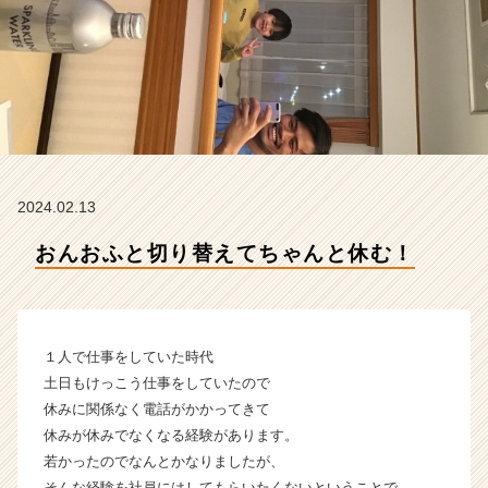
株
式
会
社
の
タ
イ
ム
ラ
2024.02.13
イ
ン】
おんおふと切り替えてちゃんと休む！
|
ベ
ン
チ
ャ
１人で仕事をしていた時代
ー・
土日もけっこう仕事をしていたので
成
休みに関係なく電話がかかってきて
長
休みが休みでなくなる経験があります。
企
若かったのでなんとかなりましたが、
業
か
そんな経験を社員にはしてもらいたくないということで