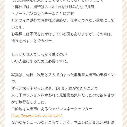
ら
・弊社では、携帯はスマホ2台を社員みんなで共有
ス
・ノートパソコンもチームごとに共有
カ
とオフィス以外でお客様と連絡や、仕事ができない環境にして
ウ
います。
ト
お客様には不便をおかけしている面もありますが、その点は、
が
成果を出すことでカバー。
届
く
就
しっかり休んでしっかり働くのが
活
いい人生にするために必要ですね。
サ
イ
写真は、先日、次男と２人で泊まった群馬県太田市の東横イン
ト
で。
チ
ずっと末っ子だった次男、1年まえ妹ができたことで
ア
キ
末っ子ポジションを奪われて最近拗ね気味だったので彼を甘や
ャ
かす旅行をしました。
リ
目的地は太田市にあるジャパンスネークセンター
ア
https://www.snake-center.com/
（C
なかなかシュールなところでしたが、マムシにかまれた対処法
h