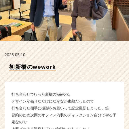
イ
ム
ラ
イ
ン】
|
ベ
ン
チ
2023.05.10
ャ
ー・
初新橋のwework
成
長
企
業
か
打ち合わせで行った新橋のwework。
ら
デザインが売りなだけになかなか素敵だったので
ス
打ち合わせ相手に撮影をお願いして記念撮影しました。笑
カ
節約のため次回のオフィス内装のディレクション自分でやる予
ウ
定なので
ト
が
内装バッチリ観察していい勉強になりました！