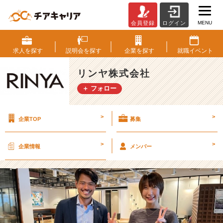
MENU
会員登録
ログイン
初
新
橋
求人を
探す
説明会を
探す
企業を
探す
就職
イベント
の
w
リンヤ株式会社
e
＋ フォロー
w
o
r
>
>
企業TOP
募集
k
【リ
ン
>
>
企業情報
メンバー
ヤ
株
式
会
社
の
タ