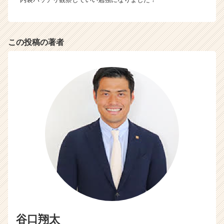
届
く
就
活
この投稿の著者
サ
イ
ト
チ
ア
キ
ャ
リ
ア
（C
h
e
e
r
C
a
谷口翔太
r