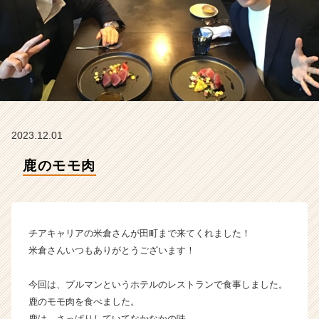
|
ベ
ン
チ
ャ
ー・
成
長
企
2023.12.01
業
か
鹿のモモ肉
ら
ス
カ
ウ
ト
チアキャリアの米倉さんが田町まで来てくれました！
が
米倉さんいつもありがとうございます！
届
く
今回は、プルマンというホテルのレストランで食事しました。
就
鹿のモモ肉を食べました。
活
サ
鹿は、さっぱりしていてなかなかの味。