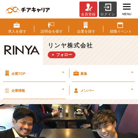
MENU
会員登録
ログイン
鹿
の
モ
求人を
探す
説明会を
探す
企業を
探す
就職
イベント
モ
肉
リンヤ株式会社
【リ
＋ フォロー
ン
ヤ
株
>
>
企業TOP
募集
式
会
社
>
>
企業情報
メンバー
の
タ
イ
ム
ラ
イ
ン】