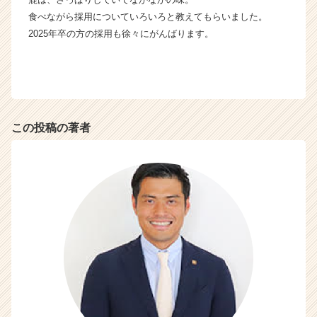
イ
食べながら採用についていろいろと教えてもらいました。
ト
2025年卒の方の採用も徐々にがんばります。
チ
ア
キ
ャ
リ
ア
この投稿の著者
（C
h
e
e
r
C
a
r
e
e
r）