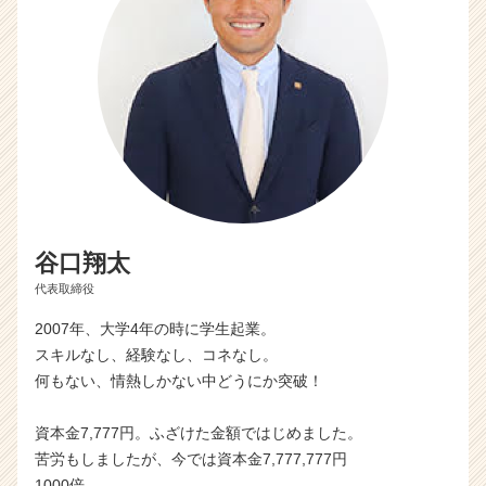
が
届
く
就
活
サ
イ
ト
チ
ア
キ
谷口翔太
ャ
代表取締役
リ
ア
2007年、大学4年の時に学生起業。
（C
スキルなし、経験なし、コネなし。
h
何もない、情熱しかない中どうにか突破！
e
e
r
資本金7,777円。ふざけた金額ではじめました。
C
苦労もしましたが、今では資本金7,777,777円
a
1000倍。