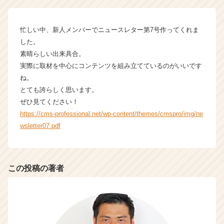
タ
イ
ム
忙しい中、新人メンバーでニュースレター第7号作ってくれま
ラ
した。
イ
素晴らしい出来具合。
ン】
|
実際に取材を中心にコンテンツを組み立てているのがいいです
ベ
ね。
ン
とても誇らしく思います。
チ
ぜひ見てください！
ャ
https://cms-professional.net/wp-content/themes/cmspro/img/ne
ー・
wsletter07.pdf
成
長
企
業
この投稿の著者
か
ら
ス
カ
ウ
ト