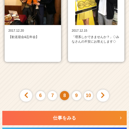
2017.12.20
2017.12.15
【歓送迎会&忘年会】
「理系しかできませんか？」◇み
なさんの不安にお答えします◇
6
7
8
9
10
仕事をみる