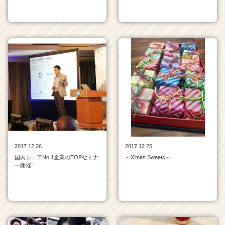
C
a
r
e
e
r）
2017.12.26
2017.12.25
国内シェアNo.1企業のTOPセミナ
～X'mas Sweets～
ー開催！