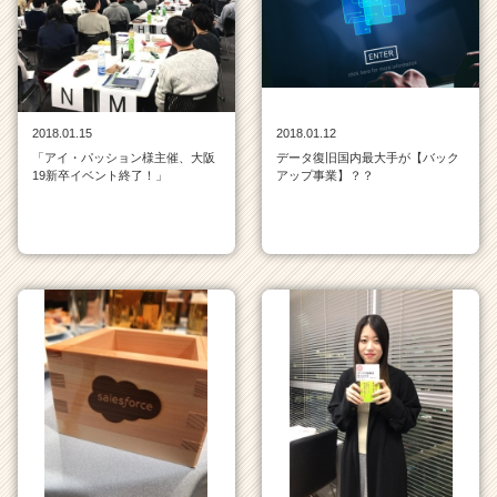
タ
イ
ム
ラ
イ
ン
2018.01.15
2018.01.12
一
「アイ・パッション様主催、大阪
データ復旧国内最大手が【バック
覧
19新卒イベント終了！」
アップ事業】？？
|
ベ
ン
チ
ャ
ー・
成
長
企
業
か
ら
ス
カ