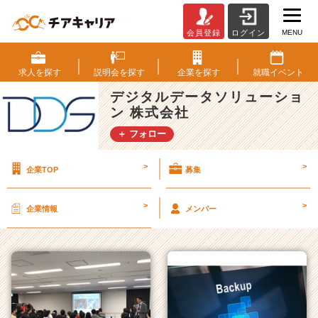
MENU
会員登録
ログイン
デ
ジ
タ
求人を
探す
説明会を
探す
企業を
探す
就職
イベント
ル
デジタルデータソリューショ
デ
ン 株式会社
ー
タ
＋ フォロー
ソ
リ
>
>
企業TOP
募集
ュ
ー
シ
>
>
企業情報
メンバー
ョ
ン
株
式
会
社
の