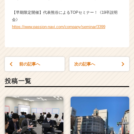
e
e
【早期限定開催】代表熊谷によるTOPセミナー！《19卒説明
r）
会》
https://www.passion-navi.com/company/seminar/3399
前の記事へ
次の記事へ
投稿一覧