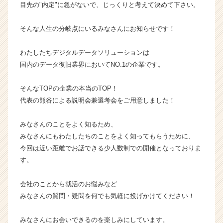
目先の"内定"に急がないで、じっくりと考えて決めて下さい。
届
く
就
そんな人生の分岐点にいるみなさんにお知らせです！
活
サ
わたしたちデジタルデータソリューションは
イ
国内のデータ復旧業界においてNO.1の企業です。
ト
チ
そんなTOPの企業の本当のTOP！
ア
キ
代表の熊谷による説明会兼選考会をご用意しました！
ャ
リ
みなさんのことをよく知るため、
ア
みなさんにもわたしたちのことをよく知ってもらうために、
（C
今回は近い距離でお話できる少人数制での開催となっておりま
h
す。
e
e
r
会社のことから就活のお悩みなど
C
みなさんの質問・疑問を何でも気軽に投げかけてください！
a
r
みなさんにお会いできるのを楽しみにしています。