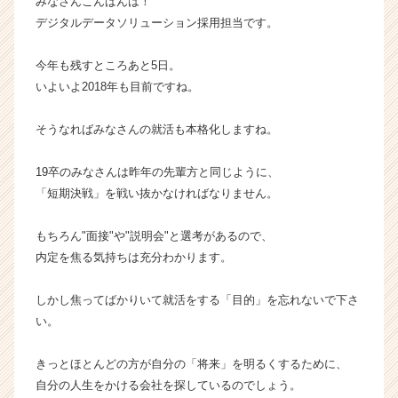
みなさんこんばんは！
ム
デジタルデータソリューション採用担当です。
ラ
イ
今年も残すところあと5日。
ン】
いよいよ2018年も目前ですね。
|
ベ
ン
そうなればみなさんの就活も本格化しますね。
チ
ャ
19卒のみなさんは昨年の先輩方と同じように、
ー・
「短期決戦」を戦い抜かなければなりません。
成
長
もちろん"面接"や"説明会"と選考があるので、
企
内定を焦る気持ちは充分わかります。
業
か
ら
しかし焦ってばかりいて就活をする「目的」を忘れないで下さ
ス
い。
カ
ウ
きっとほとんどの方が自分の「将来」を明るくするために、
ト
自分の人生をかける会社を探しているのでしょう。
が