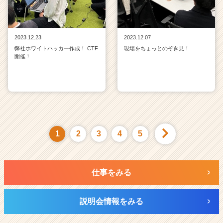
2023.12.23
2023.12.07
弊社ホワイトハッカー作成！ CTF
現場をちょっとのぞき見！
開催！
1
2
3
4
5
仕事をみる
説明会情報をみる