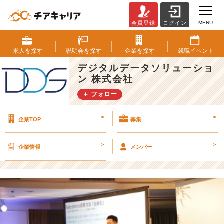
MENU
会員登録
ログイン
国
内
シ
求人を
探す
説明会を
探す
企業を
探す
就職
イベント
ェ
デジタルデータソリューショ
ア
ン 株式会社
N
o.
＋ フォロー
1
企
>
>
企業TOP
募集
業
の
T
>
>
企業情報
メンバー
O
P
セ
ミ
ナ
ー
開