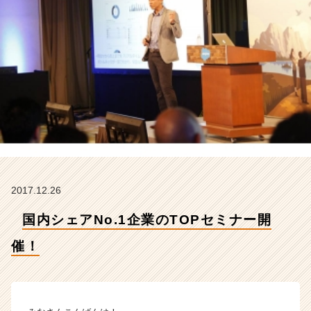
催！
【デ
ジ
タ
ル
デ
ー
タ
ソ
リ
ュ
ー
シ
2017.12.26
ョ
ン
国内シェアNo.1企業のTOPセミナー開
株
式
催！
会
社
の
タ
イ