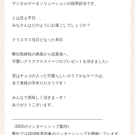
デジタルデータソリューションの採用担当です。
ー・
成
とは言え平日、、、
長
企
みなさんはどのようにお過ごしでしょうか？
業
か
クリスマス当日となった本日
ら
ス
弊社取締役の奥様から従業員へ、
カ
可愛いクリスマススイーツのプレゼントを頂きました♪
ウ
ト
が
実はチョコの入った可愛らしいカラフルなケースは、
届
全て奥様の手作りだそうです！
く
就
みんなで美味しく頂きま～す！
活
ありがとうございます。
サ
イ
---------------------------------------------------------------------------
ト
チ
《DDSのインターンシップ案内》
ア
弊社では2019年度対象のインターンシップを開催しています。