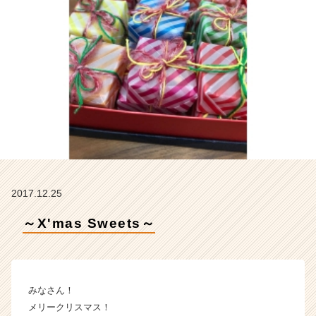
リ
ュ
ー
シ
ョ
ン
株
式
会
社
の
タ
イ
2017.12.25
ム
ラ
～X'mas Sweets～
イ
ン】
|
ベ
ン
みなさん！
チ
メリークリスマス！
ャ