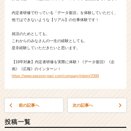
キ
ャ
内定者研修で行っている「データ復旧」を体験していただく、
リ
他ではできないような【リアル】の仕事体験です！
ア
（C
就活のためとしても、
h
e
これからのみなさんの一生の経験としても、
e
是非経験していただきたいと思います。
r
C
【19卒対象】内定者研修を実際に体験！《データ復旧》《企
a
画》《広報》のインターン！
r
https://www.passion-navi.com/company/intern/3399
e
e
r）
前の記事へ
次の記事へ
投稿一覧