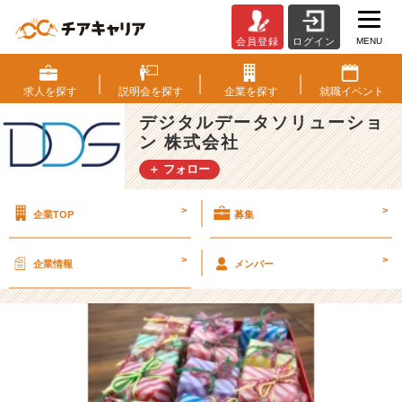
MENU
会員登録
ログイン
～
X'm
a
求人を
探す
説明会を
探す
企業を
探す
就職
イベント
s
デジタルデータソリューショ
S
ン 株式会社
w
e
＋ フォロー
e
t
>
>
企業TOP
募集
s
～
【デ
>
>
企業情報
メンバー
ジ
タ
ル
デ
ー
タ
ソ