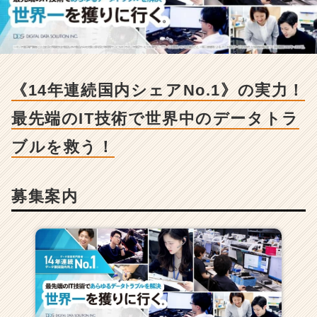
採
用/
求
人
-
《1
《14年連続国内シェアNo.1》の実力！
4
年
最先端のIT技術で世界中のデータトラ
連
続
ブルを救う！
国
内
シ
募集案内
ェ
ア
N
o.
1》
の
実
力！
最