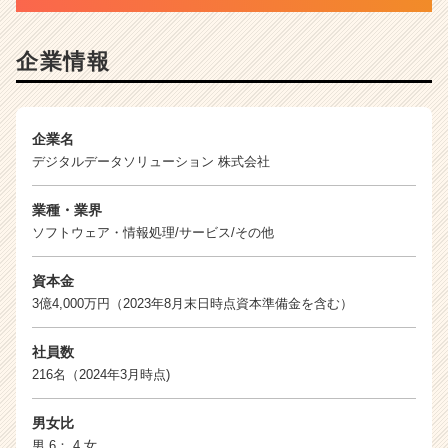
う！
|
ベ
企業情報
ン
チ
ャ
ー・
企業名
成
デジタルデータソリューション 株式会社
長
企
業種・業界
業
ソフトウェア・情報処理/サービス/その他
か
ら
資本金
ス
3億4,000万円（2023年8月末日時点資本準備金を含む）
カ
ウ
ト
社員数
が
216名（2024年3月時点)
届
く
男女比
就
男 6： 4 女