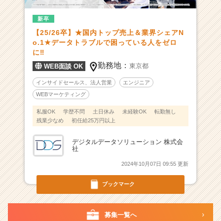
先
新卒
端
の
【25/26卒】★国内トップ売上＆業界シェアN
I
o.1★データトラブルで困っている人をゼロ
T
に‼
技
勤務地：
東京都
WEB面談 OK
術
で
インサイドセールス、法人営業
エンジニア
世
WEBマーケティング
界
私服OK
学歴不問
土日休み
未経験OK
転勤無し
中
残業少なめ
初任給25万円以上
の
デ
デジタルデータソリューション 株式会
ー
社
タ
ト
2024年10月07日 09:55 更新
ラ
ブックマーク
ブ
ル
を
募集一覧へ
救