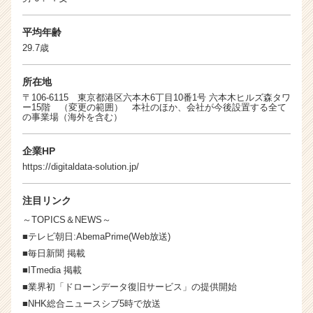
活
サ
平均年齢
イ
ト
29.7歳
チ
ア
所在地
キ
〒106-6115 東京都港区六本木6丁目10番1号 六本木ヒルズ森タワ
ャ
ー15階 （変更の範囲） 本社のほか、会社が今後設置する全て
の事業場（海外を含む）
リ
ア
（C
企業HP
h
https://digitaldata-solution.jp/
e
e
注目リンク
r
～TOPICS＆NEWS～
C
■テレビ朝日:AbemaPrime(Web放送)
a
r
■毎日新聞 掲載
e
■ITmedia 掲載
e
■業界初「ドローンデータ復旧サービス」の提供開始
r）
■NHK総合ニュースシブ5時で放送