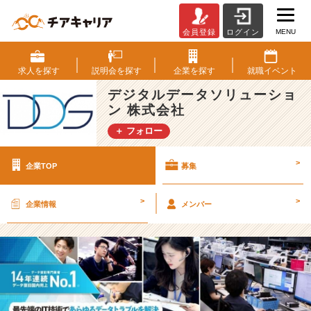
MENU
会員登録
ログイン
デ
ジ
タ
求人を
探す
説明会を
探す
企業を
探す
就職
イベント
ル
デジタルデータソリューショ
デ
ン 株式会社
ー
タ
＋ フォロー
ソ
リ
>
企業TOP
募集
ュ
ー
シ
>
>
企業情報
メンバー
ョ
ン
株
式
会
社
の